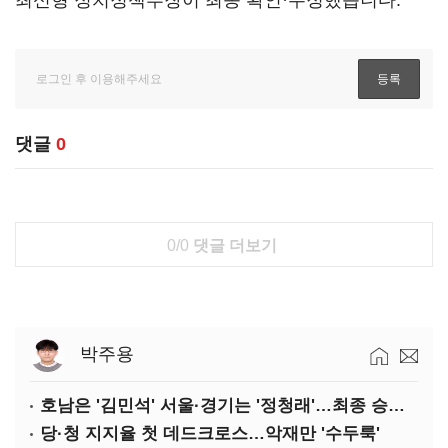
최신형 정치정책부장이 최종 확인·수정했습니다.
댓글
0
0/0
댓글 더보기
박주용
호남은 '김민석' 서울·경기는 '정청래'…최종 승자는 '안갯속'
당·청 지지율 첫 데드크로스…악재만 '수두룩'