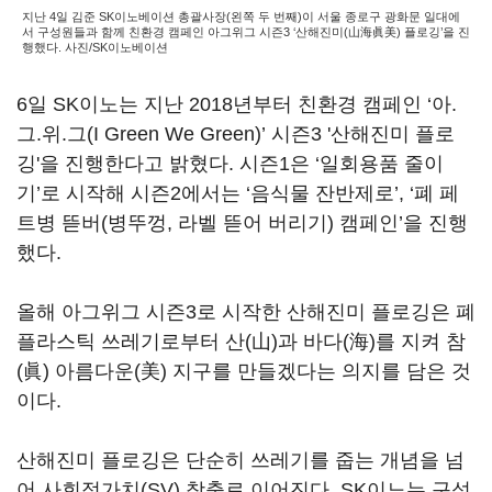
지난 4일 김준 SK이노베이션 총괄사장(왼쪽 두 번째)이 서울 종로구 광화문 일대에
서 구성원들과 함께 친환경 캠페인 아그위그 시즌3 ‘산해진미(山海眞美) 플로깅’을 진
행했다. 사진/SK이노베이션
6일 SK이노는 지난 2018년부터 친환경 캠페인 ‘아.
그.위.그(I Green We Green)’ 시즌3 '산해진미 플로
깅'을 진행한다고 밝혔다. 시즌1은 ‘일회용품 줄이
기’로 시작해 시즌2에서는 ‘음식물 잔반제로’, ‘폐 페
트병 뜯버(병뚜껑, 라벨 뜯어 버리기) 캠페인’을 진행
했다.
올해 아그위그 시즌3로 시작한 산해진미 플로깅은 폐
플라스틱 쓰레기로부터 산(山)과 바다(海)를 지켜 참
(眞) 아름다운(美) 지구를 만들겠다는 의지를 담은 것
이다.
산해진미 플로깅은 단순히 쓰레기를 줍는 개념을 넘
어 사회적가치(SV) 창출로 이어진다. SK이노는 구성