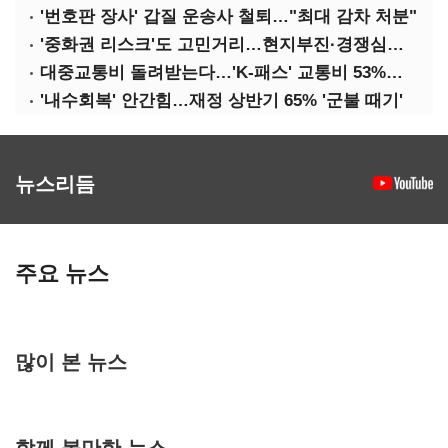
'번호판 장사' 갑질 운송사 철퇴…"최대 감차 처분"
'중화권 리스크'도 고민거리…현지부진·경쟁심화·양안냉각
대중교통비 돌려받는다…'K-패스' 교통비 53%까지 환급
'내수회복' 안간힘…재정 상반기 65% '군불 때기'
뉴스리듬
주요 뉴스
많이 본 뉴스
함께 볼만한 뉴스