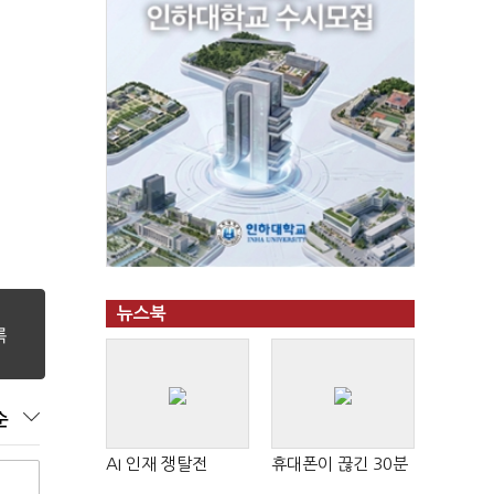
뉴스북
순
AI 인재 쟁탈전
휴대폰이 끊긴 30분