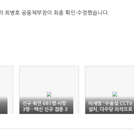
라 최병호 공동체부장이 최종 확인·수정했습니다.
신규 확진 681명·사망
이재명 "수술실 CCTV
3명…백신 신규 접종 3
설치, 다수당 의석으로
8만1551명(종합)
강행처리해야"