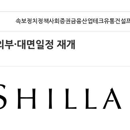
속보
정치
정책
사회
증권
금융
산업
테크
유통
건설
외부·대면일정 재개