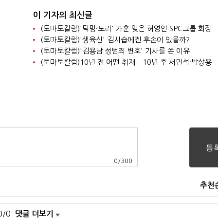
이 기자의 최신글
(토마토칼럼)'덕망·도리' 가훈 잊은 허영인 SPC그룹 회장
(토마토칼럼)'생육신' 김시습에겐 후손이 있을까?
(토마토칼럼)'김용남 성범죄 변호' 기사를 쓴 이유
(토마토칼럼)10년 전 어떤 취재…10년 후 서민석·박상용
0
/
300
추천
0/0
댓글 더보기