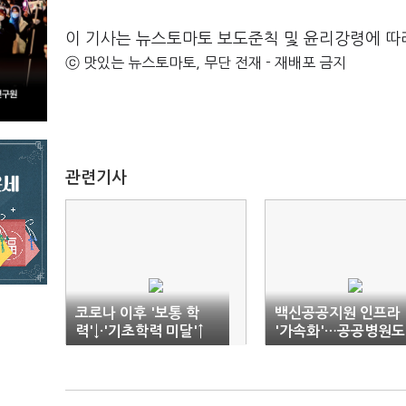
이 기사는 뉴스토마토 보도준칙 및 윤리강령에 따
ⓒ 맛있는 뉴스토마토, 무단 전재 - 재배포 금지
관련기사
코로나 이후 '보통 학
백신공공지원 인프라
력'↓·'기초학력 미달'↑
'가속화'…공공병원도
늘린다