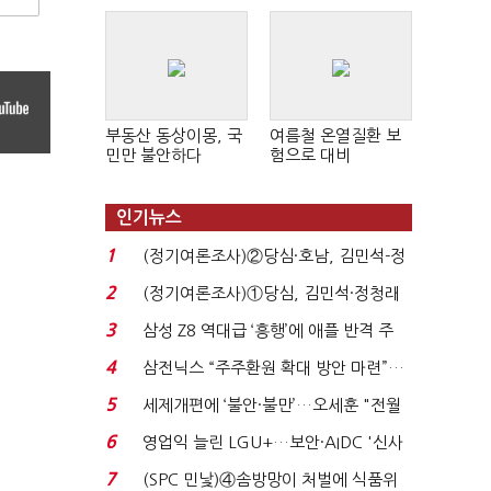
부동산 동상이몽, 국
여름철 온열질환 보
민만 불안하다
험으로 대비
인기뉴스
1
(정기여론조사)②당심·호남, 김민석-정
청래 '초접전'...
2
(정기여론조사)①당심, 김민석·정청래
'초접전'…대통령 ...
3
삼성 Z8 역대급 ‘흥행’에 애플 반격 주
목…9월 ‘폴...
4
삼전닉스 “주주환원 확대 방안 마련”…
로이터에 성명...
5
세제개편에 ‘불안·불만’…오세훈 "전월
세 구하기 더 ...
6
영업익 늘린 LGU+…보안·AIDC '신사
업 드라이브'...
7
(SPC 민낯)④솜방망이 처벌에 식품위