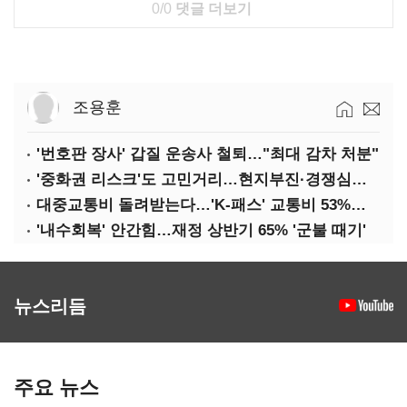
0/0
댓글 더보기
조용훈
'번호판 장사' 갑질 운송사 철퇴…"최대 감차 처분"
'중화권 리스크'도 고민거리…현지부진·경쟁심화·양안냉각
대중교통비 돌려받는다…'K-패스' 교통비 53%까지 환급
'내수회복' 안간힘…재정 상반기 65% '군불 때기'
뉴스리듬
주요 뉴스