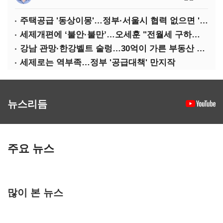
주택공급 '동상이몽'…정부·서울시 협력 없으면 '공수표'
세제개편에 ‘불안·불만’…오세훈 "전월세 구하기 더 힘들어질 것"
강남 관망·한강벨트 술렁…30억이 가른 부동산 민심
세제로는 역부족…정부 '공급대책' 만지작
뉴스리듬
주요 뉴스
많이 본 뉴스