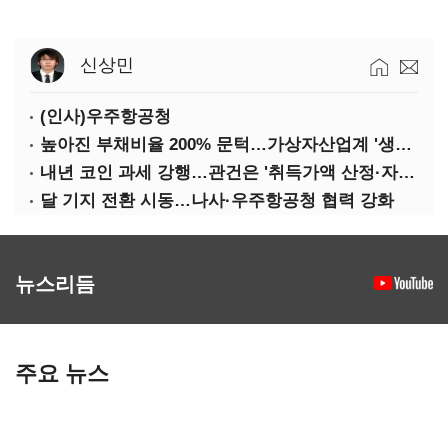
신상민
(인사)우주항공청
높아진 부채비율 200% 문턱…가상자산업계 '생존 시험대'
내년 코인 과세 강행…관건은 '취득가액 산정·자산 이동'
달 기지 전환 시동…나사·우주항공청 협력 강화
뉴스리듬
주요 뉴스