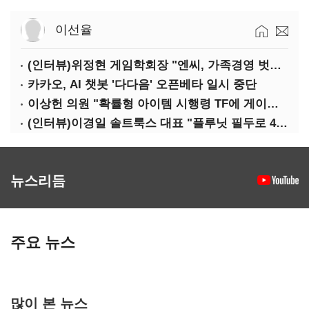
이선율
(인터뷰)위정현 게임학회장 "엔씨, 가족경영 벗어나 세대교체해야"
카카오, AI 챗봇 '다다음' 오픈베타 일시 중단
이상헌 의원 "확률형 아이템 시행령 TF에 게이머 의견 대변할 사람 없어"
(인터뷰)이경일 솔트룩스 대표 "플루닛 필두로 400억 연매출 목표"
뉴스리듬
주요 뉴스
많이 본 뉴스