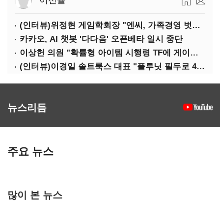
이선율
(인터뷰)위정현 게임학회장 "엔씨, 가족경영 벗어나 세대교체해야"
카카오, AI 챗봇 '다다음' 오픈베타 일시 중단
이상헌 의원 "확률형 아이템 시행령 TF에 게이머 의견 대변할 사람 없어"
(인터뷰)이경일 솔트룩스 대표 "플루닛 필두로 400억 연매출 목표"
뉴스리듬
주요 뉴스
많이 본 뉴스