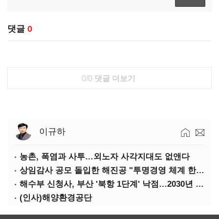
댓글
0
0/0
댓글 더보기
이규하
농촌, 폭염과 사투…외노자 사각지대도 없앤다
상임감사 공모 돌입한 해진공 "투명경영 체계 한층 강화"
해수부 신청사, 부산 '북항 1단계' 낙점…2030년 완공 목표
(인사)해양환경공단