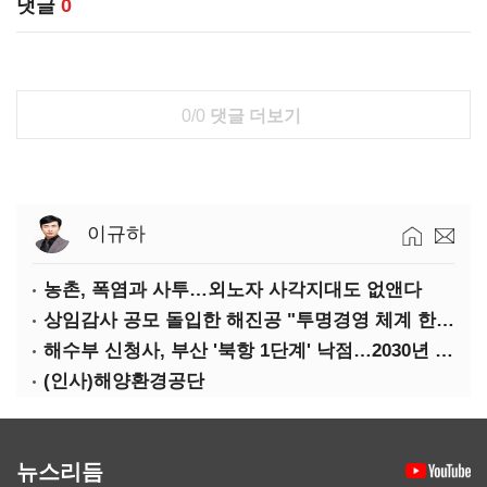
댓글
0
0/0
댓글 더보기
이규하
농촌, 폭염과 사투…외노자 사각지대도 없앤다
상임감사 공모 돌입한 해진공 "투명경영 체계 한층 강화"
해수부 신청사, 부산 '북항 1단계' 낙점…2030년 완공 목표
(인사)해양환경공단
뉴스리듬