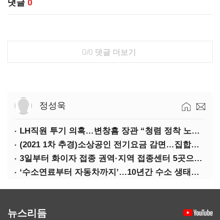
댓글
0
0/0
댓글 더보기
정성욱
LH직원 투기 의혹…변창흠 장관 “청렴 정착 노력해야”
(2021 1차 추경)소상공인 전기요금 감면…집합금지·제한 115만호 대상
3일부터 화이자 접종 권역·지역 접종센터 5곳으로 확대
‘수소연료부터 자동차까지’…10년간 수소 생태계 구축 42조 투자
뉴스리듬