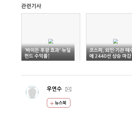
관련기사
'바이든 후광 효과' 뉴딜
코스피, 외인·기관 매
펀드 수익률↑
에 2440선 상승 마감
우연수
뉴스북