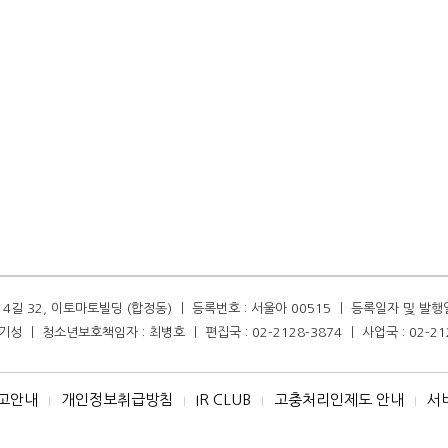
길 32, 이토마토빌딩 (합정동) ㅣ 등록번호 : 서울아 00515 ㅣ 등록일자 및 발행일자 :
성 ㅣ 청소년보호책임자 : 최병호 ㅣ 편집국 : 02-2128-3874 ㅣ 사업국 : 02-21
고안내
개인정보취급방침
IR CLUB
고충처리인제도 안내
서
I
I
I
I