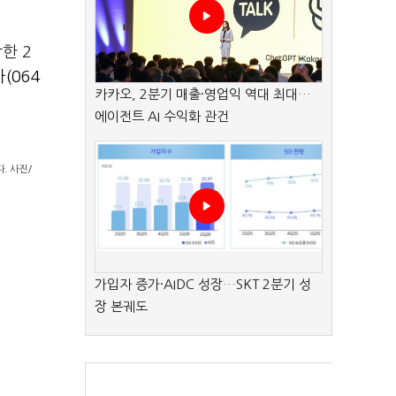
락한 2
(064
카카오, 2분기 매출·영업익 역대 최대…
에이전트 AI 수익화 관건
. 사진/
가입자 증가·AIDC 성장…SKT 2분기 성
장 본궤도