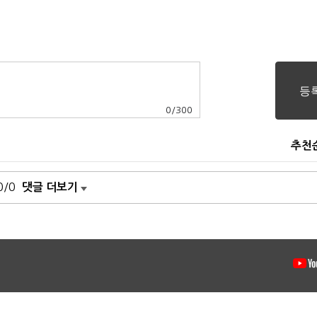
0
/
300
추천
0/0
댓글 더보기