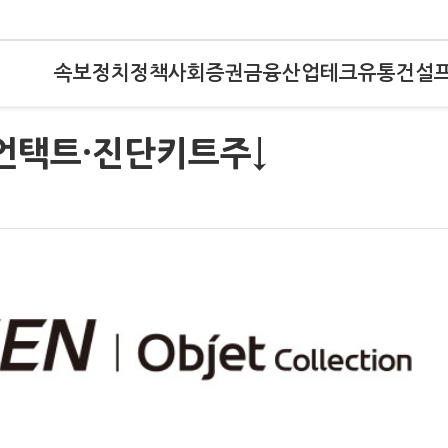
속보
정치
정책
사회
증권
금융
산업
테크
유통
건설
 언택트·진단키트주↓