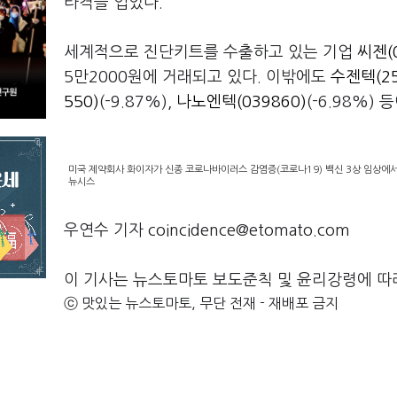
타격을 입었다.
세계적으로 진단키트를 수출하고 있는 기업
씨젠(
5만2000원에 거래되고 있다. 이밖에도
수젠텍(25
550)
(-9.87%),
나노엔텍(039860)
(-6.98%)
미국 제약회사 화이자가 신종 코로나바이러스 감염증(코로나19) 백신 3상 임상에서
뉴시스
우연수 기자 coincidence@etomato.com
이 기사는 뉴스토마토 보도준칙 및 윤리강령에 따
ⓒ 맛있는 뉴스토마토, 무단 전재 - 재배포 금지