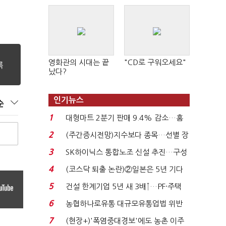
영화관의 시대는 끝
"CD로 구워오세요"
났다?
인기뉴스
순
1
대형마트 2분기 판매 9.4% 감소…홈
플러스 사태 여파...
2
(주간증시전망)지수보다 종목…선별 장
세 이어진다...
3
SK하이닉스 통합노조 신설 추진…구성
원 간 성과급 불...
4
(코스닥 퇴출 논란)②일본은 5년 기다
려주는데 우리는 ...
5
건설 한계기업 5년 새 3배↑…PF·주택
침체에 재무 ...
6
농협하나로유통 대규모유통업법 위반
적발…공정위, 과...
7
(현장+)'폭염중대경보'에도 농촌 이주