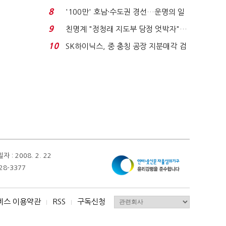
노동자는 강행군…'야...
8
'100만' 호남·수도권 경선…운명의 일
주일
9
친명계 "정청래 지도부 당정 엇박자"…
친청계 "신천지 오...
10
SK하이닉스, 중 충칭 공장 지분매각 검
토?…“확정된 바...
 2008. 2. 22
28-3377
비스 이용약관
RSS
구독신청
I
I