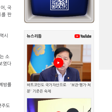
어, 국
트를 판
 역시
뉴스리듬
는 소
 보였다
 예방률
비트코인도 국가자산으로…'보관·평가·처
분' 기준은 숙제
련주도