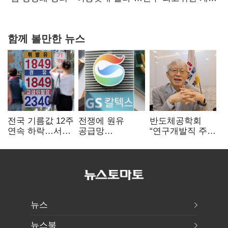
다툼 격화
함께 볼만한 뉴스
전국 기름값 12주
전쟁에 원유
반도체공학회
연속 하락…서울
공급망
“연구개발직 주
휘발윳값 1909원
흔들리자…K-
52시간제
정유, 에너지안보
개선해야”
핵심으로 재부상
뉴스
뉴스북