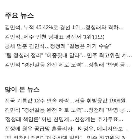
기준은 숙제
AI 수익화 관건
본궤도
주요 뉴스
김민석, 누적 45.42%로 경선 1위…정청래와 격차
0.86%p(2보)
김민석, 제주·인천 당대표 경선서 '1위'(1보)
공세 멈춘 김민석…정청래 "갈등은 제가 수습"
"팀 정청래 정리" "이중잣대 말라"…민주 최고위원 계파
다툼 격화
김민석 "경선갈등 완전 제로 노력"…정청래 "반명 공세
사과부터"
많이 본 뉴스
전국 기름값 12주 연속 하락…서울 휘발윳값 1909원
김민석 "경선갈등 완전 제로 노력"…정청래 "반명 공세
사과부터"
'정청래 책임론' 꺼낸 친명계…친청계는 추가투표
때리기
전쟁에 원유 공급망 흔들리자…K-정유, 에너지안보
핵심으로 재부상
"팀 정청래 정리" "이중잣대 말라"…민주 최고위원 계파