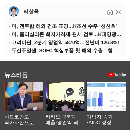
박창욱
미, 전투함 해외 건조 표명…K조선 수주 ‘청신호’
미, 폴리실리콘 최저가격제·관세 검토…K태양광 입지 확대 기대
고려아연, 2분기 영업익 5870억…전년비 126.8%↑
두산퓨얼셀, SOFC 핵심부품 첫 해외 수출…창사 이래 최대 규모
뉴스리듬
비트코인도
카카오, 2분기
가입자 증가
국가자산으로…'
매출·영업익 역대
·AIDC 성장…
보관·평가·처분'
최대…에이전트
SKT 2분기 성장