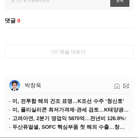
댓글
0
0/0
댓글 더보기
박창욱
미, 전투함 해외 건조 표명…K조선 수주 ‘청신호’
미, 폴리실리콘 최저가격제·관세 검토…K태양광 입지 확대 기대
고려아연, 2분기 영업익 5870억…전년비 126.8%↑
두산퓨얼셀, SOFC 핵심부품 첫 해외 수출…창사 이래 최대 규모