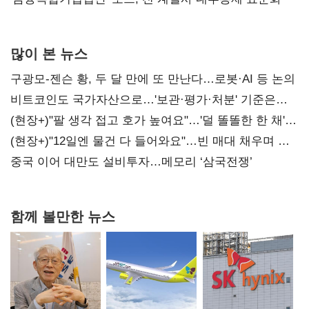
많이 본 뉴스
구광모-젠슨 황, 두 달 만에 또 만난다…로봇·AI 등 논의
비트코인도 국가자산으로…'보관·평가·처분' 기준은
숙제
(현장+)"팔 생각 접고 호가 높여요"…'덜 똘똘한 한 채'
20억 키맞추기
(현장+)"12일엔 물건 다 들어와요"…빈 매대 채우며 문
연 홈플러스
중국 이어 대만도 설비투자…메모리 ‘삼국전쟁’
함께 볼만한 뉴스