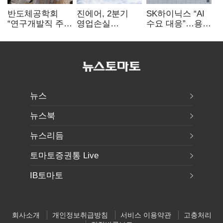
반도체공학회
진에어, 2분기
SK하이닉스 “AI
“연구개발직 주
영업손실
수요 대응”…용인
52시간제
731억…유가
·청주 팹에 54조
개선해야”
상승 여파
투자
뉴스
뉴스북
뉴스리듬
토마토증권통 Live
IB토마토
회사소개
개인정보취급방침
서비스 이용약관
고충처리