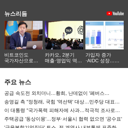
뉴스리듬
비트코인도
카카오, 2분기
가입자 증가
국가자산으로…'
매출·영업익 역대
·AIDC 성장…
보관·평가·처분'
최대…에이전트
SKT 2분기 성장
기준은 숙제
AI 수익화 관건
본궤도
주요 뉴스
공급 속도전 외치더니…황희, 난데없이 '폐버스
리모델링' 제안
송영길 측 "정청래, 국힘 '역선택' 대상…민주당 대표로
총선 지휘 못해"
이 대통령 "국가폭력 피해자에 사과…적극적 조사로
진실 밝혀야"
주택공급 '동상이몽'…정부·서울시 협력 없으면 '공수표'
'금융복합기업집단' 토스, 전 계열사 내부통제 표준화