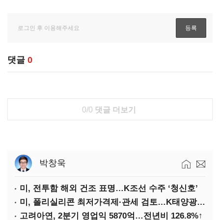
댓글
0
0/0
댓글 더보기
박창욱
미, 전투함 해외 건조 표명…K조선 수주 ‘청신호’
미, 폴리실리콘 최저가격제·관세 검토…K태양광 입지 확대 기대
고려아연, 2분기 영업익 5870억…전년비 126.8%↑