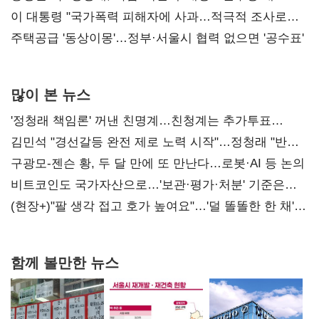
총선 지휘 못해"
이 대통령 "국가폭력 피해자에 사과…적극적 조사로
진실 밝혀야"
주택공급 '동상이몽'…정부·서울시 협력 없으면 '공수표'
많이 본 뉴스
'정청래 책임론' 꺼낸 친명계…친청계는 추가투표
때리기
김민석 "경선갈등 완전 제로 노력 시작"…정청래 "반명
공세 사과부터"
구광모-젠슨 황, 두 달 만에 또 만난다…로봇·AI 등 논의
비트코인도 국가자산으로…'보관·평가·처분' 기준은
숙제
(현장+)"팔 생각 접고 호가 높여요"…'덜 똘똘한 한 채'
20억 키맞추기
함께 볼만한 뉴스