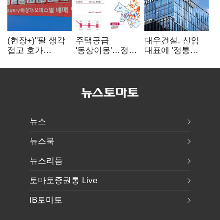
(현장+)"팔 생각
주택공급
대우건설, 신임
접고 호가
'동상이몽'…정부
대표에 '정통
높여요"…'덜
·서울시 협력
대우맨' 이강석
똘똘한 한 채'
없으면 '공수표'
부사장 내정
20억 키맞추기
뉴스
뉴스북
뉴스리듬
토마토증권통 Live
IB토마토