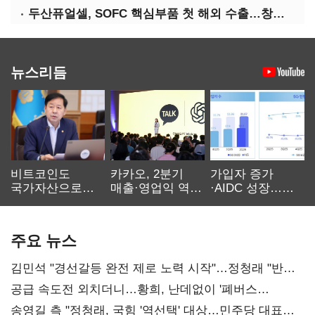
두산퓨얼셀, SOFC 핵심부품 첫 해외 수출…창사 이래 최대 규모
뉴스리듬
비트코인도
카카오, 2분기
가입자 증가
국가자산으로…'
매출·영업익 역대
·AIDC 성장…
보관·평가·처분'
최대…에이전트
SKT 2분기 성장
기준은 숙제
AI 수익화 관건
본궤도
주요 뉴스
김민석 "경선갈등 완전 제로 노력 시작"…정청래 "반명
공세 사과부터"
공급 속도전 외치더니…황희, 난데없이 '폐버스
리모델링' 제안
송영길 측 "정청래, 국힘 '역선택' 대상…민주당 대표로