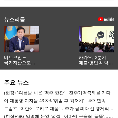
뉴스리듬
비트코인도
카카오, 2분기
국가자산으로…'
매출·영업익 역대
보관·평가·처분'
최대…에이전트
기준은 숙제
AI 수익화 관건
주요 뉴스
(현장+)여름밤 채운 '맥주 한잔'…전주가맥축제를 가다
이 대통령 지지율 43.3% '취임 후 최저치'…4주 연속
'하락'
트럼프 "이란에 로키로 대응"…추가 공격 대신 경제적
압박 시사
(현장+)8G 압력에 눈앞 '깜깜', 이마엔 구슬땀 '뚝뚝'…