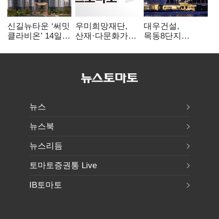
신길뉴타운 ‘써밋
우미희망재단,
대우건설,
클라비온’ 14일
산재·다문화가정
목동8단지
견본주택 오픈
청소년 베트남
글로벌
해외캠프 성료
엔지니어링사
'아룹'과 협업
뉴스
뉴스북
뉴스리듬
토마토증권통 Live
IB토마토