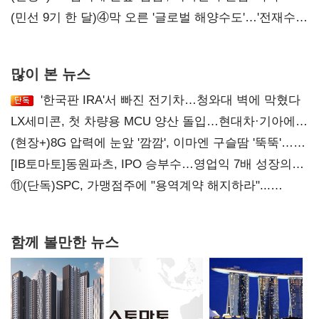
화려한 에어쇼 뒤 땀방울
(민선 9기 한 달)④막 오른 '글로벌 해양수도'…'전재수
리더십' 시험대
많이 본 뉴스
'한국판 IRA'서 빠진 전기차…청와대 벽에 막혔다
LX세미콘, 첫 차량용 MCU 양산 돌입…현대차·기아에
공급
(현장+)8G 압력에 눈앞 '깜깜', 이마엔 구슬땀 '뚝뚝'…
화려한 에어쇼 뒤 땀방울
[IB토마토]동원파츠, IPO 승부수…영업익 7배 성장의
이면은 고객 편중
⑪(단독)SPC, 가맹점주에 "용역계약 해지하라"...
내팽개친 '사회적합의'
함께 볼만한 뉴스