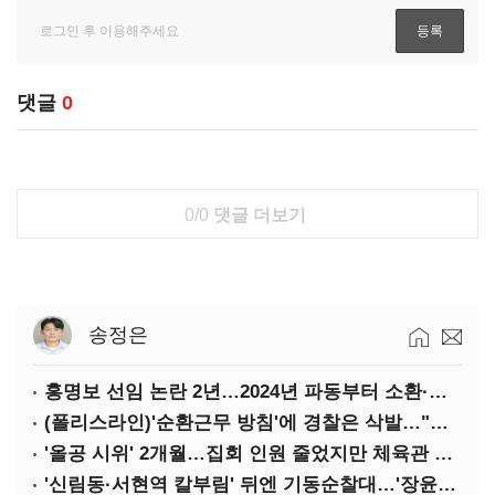
댓글
0
0/0
댓글 더보기
송정은
홍명보 선임 논란 2년…2024년 파동부터 소환·압색까지
(폴리스라인)'순환근무 방침'에 경찰은 삭발…"베테랑·수사력 보강 먼저"
'올공 시위' 2개월…집회 인원 줄었지만 체육관 봉쇄 계속
'신림동·서현역 칼부림' 뒤엔 기동순찰대…'장윤기 은폐·조작' 후엔 내부비리수사대