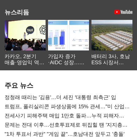
뉴스리듬
카카오, 2분기
가입자 증가
배터리 3사, 호남
매출·영업익 역대
·AIDC 성장…
ESS 시장서
최대…에이전트
SKT 2분기 성장
‘격돌’
AI 수익화 관건
본궤도
주요 뉴스
정청래 때리는 '김용'…더 세진 '대통령 최측근' 입
트럼프, 폴리실리콘 파생상품에 15% 관세…"미 산업
재건"
전세사기 피해주택 매입 1만호 돌파…누적 피해자
4만278명
문제는 전대 이후…선호투표제로 뒤집힐 땐 '지지층
불복'
"1차 투표서 과반" "게임 끝"…호남대전 앞두고 '충돌'