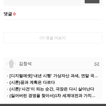
댓글
0
0/0
댓글 더보기
김창석
[디지털애셋]‘내년 시행’ 가상자산 과세, 연말 국회 문턱 넘을까
(시론)꿈과 계획은 다르다
(시론)‘사건’이 되는 순간, 극장은 다시 살아난다
(잃어버린 경영을 찾아서)1차 세계대전과 가치의 전도: 불황기 리스크 매니지먼트[윤리]