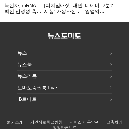
녹십자, mRNA
[디지털애셋]‘내년
네이버, 2분기
백신 안정성 측정
시행’ 가상자산
영업익
기술 확보
과세, 연말 국회
5203억원…
문턱 넘을까
전년비 0.2%
감소
뉴스
뉴스북
뉴스리듬
토마토증권통 Live
IB토마토
회사소개
개인정보취급방침
서비스 이용약관
고충처리
정정반론보도