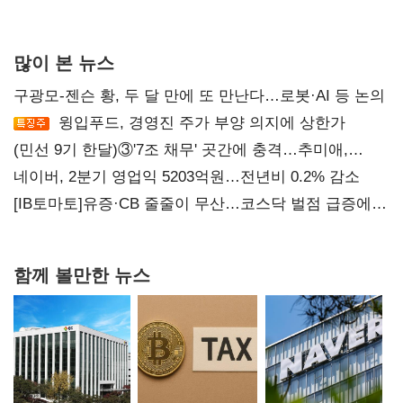
많이 본 뉴스
구광모-젠슨 황, 두 달 만에 또 만난다…로봇·AI 등 논의
윙입푸드, 경영진 주가 부양 의지에 상한가
(민선 9기 한달)③'7조 채무' 곳간에 충격…추미애,
20년만에 '비상재정' 선언 승부수
네이버, 2분기 영업익 5203억원…전년비 0.2% 감소
[IB토마토]유증·CB 줄줄이 무산…코스닥 벌점 급증에
상폐 압박
함께 볼만한 뉴스