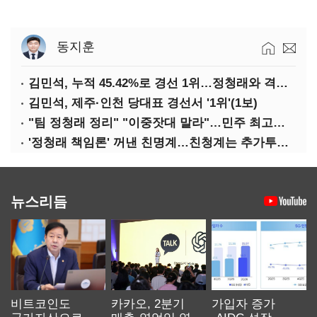
동지훈
김민석, 누적 45.42%로 경선 1위…정청래와 격차 0.86%p(2보)
김민석, 제주·인천 당대표 경선서 '1위'(1보)
"팀 정청래 정리" "이중잣대 말라"…민주 최고위원 계파 다툼 격화
'정청래 책임론' 꺼낸 친명계…친청계는 추가투표 때리기
뉴스리듬
비트코인도
카카오, 2분기
가입자 증가