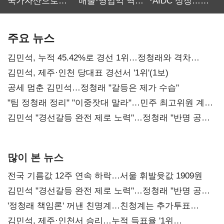
국가자산으로…'
매출·영업익 역대
·AIDC 성장…
보관·평가·처분'
최대…에이전트
SKT 2분기 성장
기준은 숙제
AI 수익화 관건
본궤도
주요 뉴스
김민석, 누적 45.42%로 경선 1위…정청래와 격차
0.86%p(2보)
김민석, 제주·인천 당대표 경선서 '1위'(1보)
공세 멈춘 김민석…정청래 "갈등은 제가 수습"
"팀 정청래 정리" "이중잣대 말라"…민주 최고위원 계파
다툼 격화
김민석 "경선갈등 완전 제로 노력"…정청래 "반명 공세
사과부터"
많이 본 뉴스
전국 기름값 12주 연속 하락…서울 휘발윳값 1909원
김민석 "경선갈등 완전 제로 노력"…정청래 "반명 공세
사과부터"
'정청래 책임론' 꺼낸 친명계…친청계는 추가투표
때리기
김민석, 제주·인천서 승리…누적 득표율 '1위