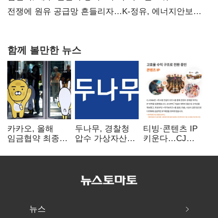
탈환'(종합)
전쟁에 원유 공급망 흔들리자…K-정유, 에너지안보
핵심으로 재부상
함께 볼만한 뉴스
카카오, 올해
두나무, 경찰청
티빙·콘텐츠 IP
임금협약 최종
압수 가상자산
키운다…CJ
타결…연봉 6.3%
보관 맡는다…
ENM, 하반기
인상·격려금
커스터디 사업
글로벌 확장 가속
300만원
최종 낙찰
뉴스