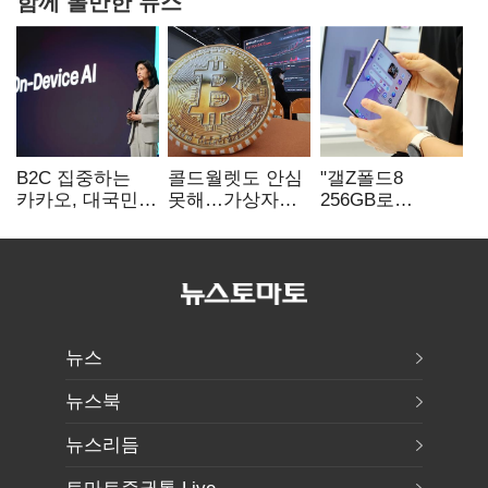
함께 볼만한 뉴스
B2C 집중하는
콜드월렛도 안심
"갤Z폴드8
카카오, 대국민
못해…가상자산
256GB로
서비스 '모두의
수탁 확대에
변경하면 지원금
AI' 사활
'보안 시험대'
추가"
뉴스
뉴스북
뉴스리듬