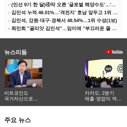
(민선 9기 한 달)④막 오른 '글로벌 해양수도'…'전재수 리더십' 시험대
김민석 누적 46.01%…'격전지' 호남 앞두고 1위 지켰다(2보)
김민석, 강원·대구·경북서 48.54%…1위 수성(1보)
최민희 "골리앗 김민석"…임미애 "부끄러운 줄 알아야"
뉴스리듬
비트코인도
카카오, 2분기
국가자산으로…'
매출·영업익 역대
보관·평가·처분'
최대…에이전트
기준은 숙제
AI 수익화 관건
주요 뉴스