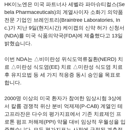
HK이노엔은 미국 파트너사 세벨라 파마슈티컬스(Se
bela Pharmaceuticals)의 계열사이자 소화기 의약품
전문 기업인 브레인트리(Braintree Laboratories, In
c.)가 지난 9일(현지시간) 케이캡의 신약 허가 신청서
(NDA)를 미국 식품의약국(FDA)에 제출했다고 13일
밝혔습니다.
이번 NDA는 △비미란성 위식도역류질환(NERD) 치
료 △미란성 식도염(EE) 치료 △미란성 식도염 치료
후 유지요법 등 세 가지 적응증 동시 승인을 목표로
합니다.
2000명 이상의 미국 환자가 참여한 임상시험 3상에
서 칼륨 경쟁적 위산 분비 억제제(P-CAB) 계열인 테
고프라잔은 다수의 평가지표에서 기존 치료제인 프
로톤 펌프 저해제(PPI) 약물 대비 임상적 우월성을 입
증했습니다. 모든 평가지표는 사전에 규정된 계층적