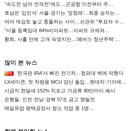
"속도전 넘어 전격전"에도…군공항 이전부터 주
52시간까지 '뇌관'
호남은 '김민석' 서울·경기는 '정청래'…최종 승자는
'안갯속'
여야 재검토 놓고 충돌하는 사이…선관위 "투표자 수
오차 당연"
"서울 등록임대 84%비아파트…아파트 규제와
달리해야"
황희, 사흘 만에 고개 숙였지만…'폐버스 청년주택'
후폭풍
많이 본 뉴스
'한국판 IRA'서 빠진 전기차…청와대 벽에 막혔다
LX세미콘, 첫 차량용 MCU 양산 돌입…현대차·기아에
공급
시금치 한달새 152% 치솟고 가금류 90만마리 폐사
은행들, 인천·전남·경북 57조 금고 쟁탈전
매일유업 평택공장서 청소 작업 중 1명
사망…"안전관리체계 재점검"