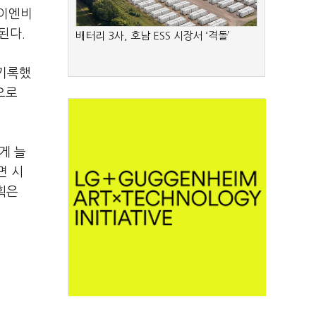
제이엔비
된다.
배터리 3사, 호남 ESS 시장서 ‘격돌’
 기록했
원으로
게 늘
면 시
획은