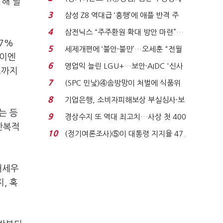
달해 달
'초접전'…대통령 ...
3
삼성 Z8 역대급 ‘흥행’에 애플 반격 주
목…9월 ‘폴...
4
삼전닉스 “주주환원 확대 방안 마련”…
7%
로이터에 성명...
5
세제개편에 ‘불안·불만’…오세훈 "전월
제이엔
세 구하기 더 ...
6
영업익 늘린 LGU+…보안·AIDC '신사
크까지
업 드라이브'...
7
(SPC 민낯)④솜방망이 처벌에 식품위
생법 위반 반복...
8
기업은행, 소비자피해보상 부실심사·보
는 등
이스피싱 공시 ...
9
경상수지 또 역대 최고치…사상 첫 400
반복적
억달러에 '3% 성...
10
(정기여론조사)⑤이 대통령 지지율 47.
7%…일주일 만에 ...
내세우
, 혹