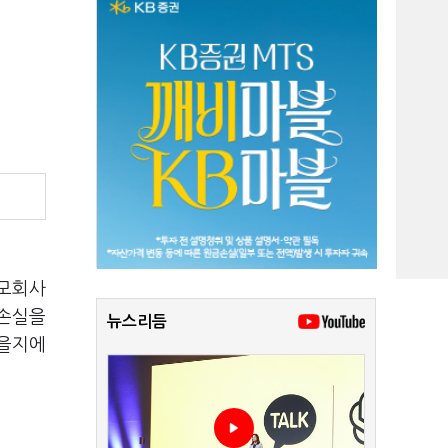
 모회사
순손실을
뉴스리듬
있을지에