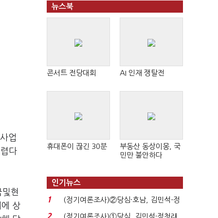
뉴스북
콘서트 전당대회
AI 인재 쟁탈전
 사업
휴대폰이 끊긴 30분
부동산 동상이몽, 국
어렵다
민만 불안하다
인기뉴스
금및현
1
(정기여론조사)②당심·호남, 김민석-정
내에 상
청래 '초접전'...
2
(정기여론조사)①당심, 김민석·정청래