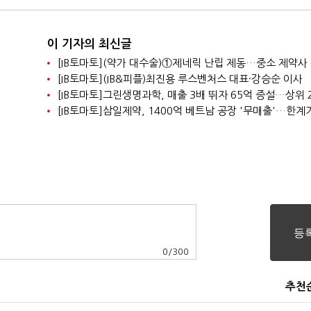
이 기자의 최신글
[IB토마토](IB&피플)최진용 루스벤처스 대표·강승순 이사
0
/
300
추천