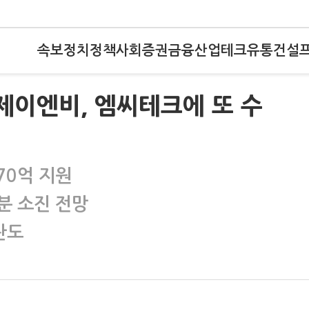
속보
정치
정책
사회
증권
금융
산업
테크
유통
건설
)제이엔비, 엠씨테크에 또 수
70억 지원
분 소진 전망
란도