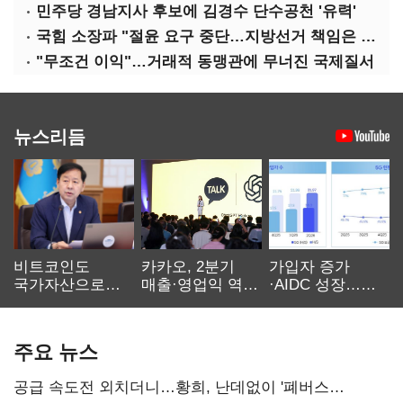
민주당 경남지사 후보에 김경수 단수공천 '유력'
국힘 소장파 "절윤 요구 중단…지방선거 책임은 장동혁 몫"
"무조건 이익"…거래적 동맹관에 무너진 국제질서
뉴스리듬
비트코인도
카카오, 2분기
가입자 증가
국가자산으로…'
매출·영업익 역대
·AIDC 성장…
보관·평가·처분'
최대…에이전트
SKT 2분기 성장
기준은 숙제
AI 수익화 관건
본궤도
주요 뉴스
공급 속도전 외치더니…황희, 난데없이 '폐버스