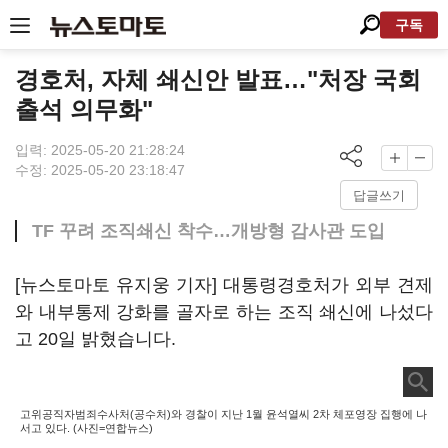
구독
경호처, 자체 쇄신안 발표…"처장 국회
출석 의무화"
입력: 2025-05-20 21:28:24
수정: 2025-05-20 23:18:47
답글쓰기
TF 꾸려 조직쇄신 착수…개방형 감사관 도입
[뉴스토마토 유지웅 기자] 대통령경호처가 외부 견제
와 내부통제 강화를 골자로 하는 조직 쇄신에 나섰다
고 20일 밝혔습니다.
고위공직자범죄수사처(공수처)와 경찰이 지난 1월 윤석열씨 2차 체포영장 집행에 나
서고 있다. (사진=연합뉴스)