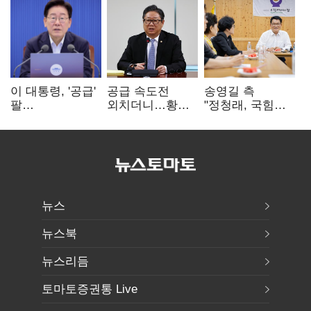
이 대통령, '공급'
공급 속도전
송영길 측
팔
외치더니…황희,
"정청래, 국힘
걷어붙였는데…
난데없이 '폐버스
'역선택' 대상…
여 내부선
리모델링' 제안
민주당 대표로
'부동산
총선 지휘 못해"
망언'(종합)
뉴스
뉴스북
뉴스리듬
토마토증권통 Live