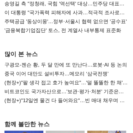
리모델링' 제안
송영길 측 "정청래, 국힘 '역선택' 대상…민주당 대표로
총선 지휘 못해"
이 대통령 "국가폭력 피해자에 사과…적극적 조사로
진실 밝혀야"
주택공급 '동상이몽'…정부·서울시 협력 없으면 '공수표'
'금융복합기업집단' 토스, 전 계열사 내부통제 표준화
많이 본 뉴스
구광모-젠슨 황, 두 달 만에 또 만난다…로봇·AI 등 논의
중국 이어 대만도 설비투자…메모리 ‘삼국전쟁’
(현장+)"팔 생각 접고 호가 높여요"…'덜 똘똘한 한 채'
20억 키맞추기
비트코인도 국가자산으로…'보관·평가·처분' 기준은
숙제
(현장+)"12일엔 물건 다 들어와요"…빈 매대 채우며 문
연 홈플러스
함께 볼만한 뉴스