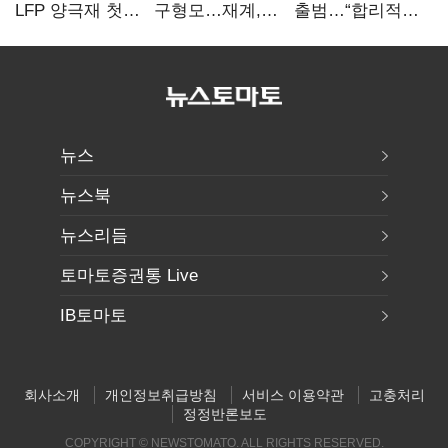
LFP 양극재 첫
구형모…재계,
출범…“합리적
대규모 공급…
1980년대생
가격·기대 이상
ESS 시장 공략
전성시대
서비스로 승부”
뉴스
뉴스북
뉴스리듬
토마토증권통 Live
IB토마토
회사소개
개인정보취급방침
서비스 이용약관
고충처리
정정반론보도
COPYRIGHT © NEWSTOMATO. ALL RIGHTS RESERVED.