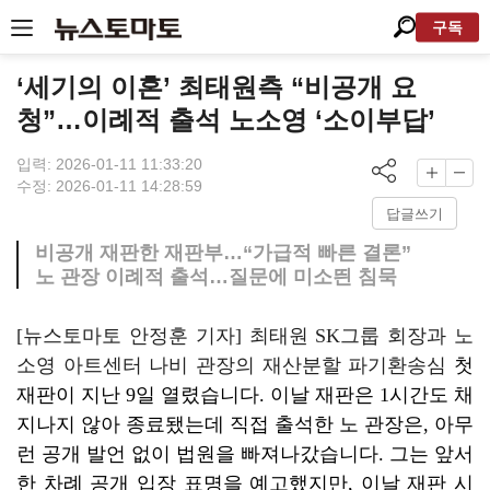
구독
‘세기의 이혼’ 최태원측 “비공개 요
청”…이례적 출석 노소영 ‘소이부답’
입력: 2026-01-11 11:33:20
수정: 2026-01-11 14:28:59
답글쓰기
비공개 재판한 재판부…“가급적 빠른 결론”
노 관장 이례적 출석…질문에 미소띈 침묵
[뉴스토마토 안정훈 기자] 최태원 SK그룹 회장과 노
소영 아트센터 나비 관장의 재산분할 파기환송심
첫
재판이 지난 9일 열렸습니다. 이날 재판은 1시간도 채
지나지 않아 종료됐는데 직접 출석한 노 관장은, 아무
런 공개 발언 없이 법원을 빠져나갔습니다. 그는 앞서
한 차례 공개 입장 표명을 예고했지만, 이날 재판 시