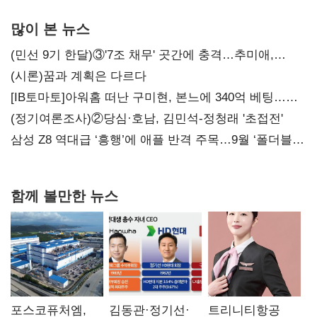
많이 본 뉴스
(민선 9기 한달)③'7조 채무' 곳간에 충격…추미애,
20년만에 '비상재정' 선언 승부수
(시론)꿈과 계획은 다르다
[IB토마토]아워홈 떠난 구미현, 본느에 340억 베팅…
가족 지배체제 구축
(정기여론조사)②당심·호남, 김민석-정청래 '초접전'
삼성 Z8 역대급 ‘흥행’에 애플 반격 주목…9월 ‘폴더블
대전’
함께 볼만한 뉴스
포스코퓨처엠,
김동관·정기선·
트리니티항공