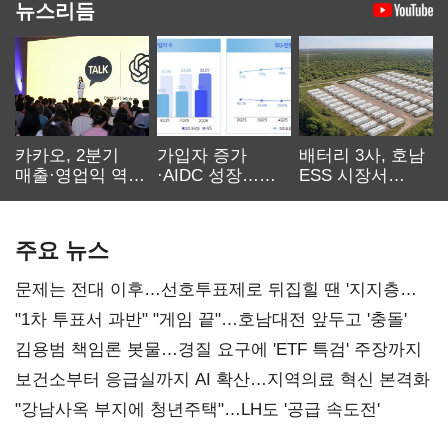
뉴스리듬
카카오, 2분기
가입자 증가
배터리 3사, 호남
매출·영업익 역대
·AIDC 성장…
ESS 시장서
최대…에이전트
SKT 2분기 성장
‘격돌’
AI 수익화 관건
본궤도
주요 뉴스
문제는 전대 이후…선호투표제로 뒤집힐 땐 '지지층
불복'
"1차 투표서 과반" "게임 끝"…호남대전 앞두고 '충돌'
김용범 책임론 봇물…경질 요구에 'ETF 특검' 주장까지
보건소부터 응급실까지 AI 확산…지역의료 혁신 본격화
"강남사옥 부지에 청년주택"…LH도 '공급 속도전'