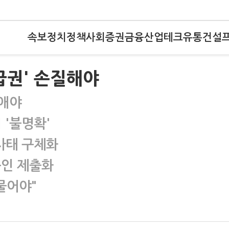
속보
정치
정책
사회
증권
금융
산업
테크
유통
건설
급권' 손질해야
없애야
 '불명확'
사태 구체화
승인 제출화
물어야"