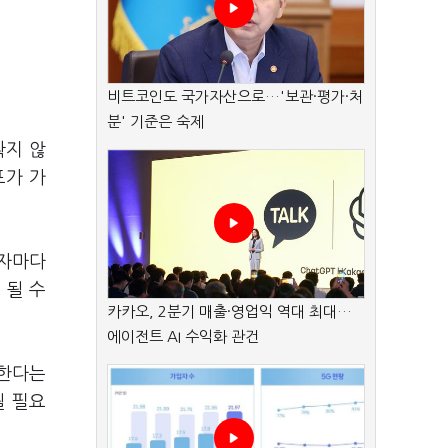
비트코인도 국가자산으로…'보관·평가·처
분' 기준은 숙제
확지 않
포가 가
각자마다
 될 수
카카오, 2분기 매출·영업익 역대 최대…
에이전트 AI 수익화 관건
 한다는
될 필요