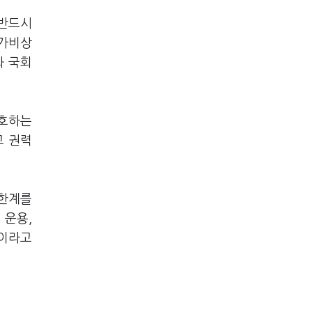
 반드시
국가비상
화 국회
보호하는
고 권력
 한계를
 운용,
"이라고