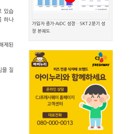
고 있습
록 하나
가입자 증가·AIDC 성장…SKT 2분기 성
장 본궤도
 해제된
임을 질