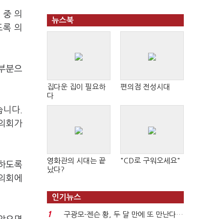
 중 의
뉴스북
도록 의
 부분으
집다운 집이 필요하
편의점 전성시대
다
습니다.
방의회가
영화관의 시대는 끝
"CD로 구워오세요"
명하도록
났다?
 의회에
인기뉴스
1
구광모-젠슨 황, 두 달 만에 또 만난다…