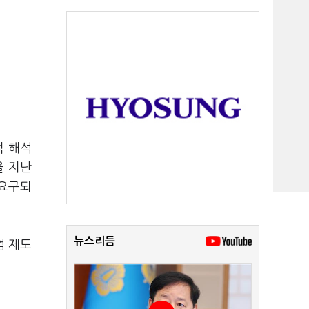
적 해석
을 지난
 요구되
뉴스리듬
엄 제도