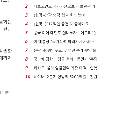
 않으면
로봇·AI 등 논...
2
비트코인도 국가자산으로…'보관·평가·
처분' 기준은 ...
3
(현장+)"팔 생각 접고 호가 높여
위원회는
요"…'덜 똘똘한 한 채' 20...
4
(현장+)"12일엔 물건 다 들어와요"…
. 헌법
빈 매대 채우며 문 연 ...
5
중국 이어 대만도 설비투자…메모리 ‘삼
국전쟁’
6
이 대통령 "국가폭력 피해자에 사과…
적극적 조사로 진...
7
(특징주)윙입푸드, 경영진 주가 부양 의
비상권한
지에 상한가...
 때까지
8
국고채 담합 과징금 철퇴…증권사 '충당
금 폭탄' 우려...
9
카카오, 올해 임금협약 최종 타결…연봉
6.3% 인상·격려...
10
네이버, 2분기 영업익 5203억원…전년
비 0.2% 감소...
고 있다.