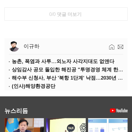
0/0
댓글 더보기
이규하
농촌, 폭염과 사투…외노자 사각지대도 없앤다
상임감사 공모 돌입한 해진공 "투명경영 체계 한층 강화"
해수부 신청사, 부산 '북항 1단계' 낙점…2030년 완공 목표
(인사)해양환경공단
뉴스리듬