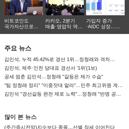
비트코인도
카카오, 2분기
가입자 증가
국가자산으로…'
매출·영업익 역대
·AIDC 성장…
보관·평가·처분'
최대…에이전트
SKT 2분기 성장
기준은 숙제
AI 수익화 관건
본궤도
주요 뉴스
김민석, 누적 45.42%로 경선 1위…정청래와 격차
0.86%p(2보)
김민석, 제주·인천 당대표 경선서 '1위'(1보)
공세 멈춘 김민석…정청래 "갈등은 제가 수습"
"팀 정청래 정리" "이중잣대 말라"…민주 최고위원 계파
다툼 격화
김민석 "경선갈등 완전 제로 노력"…정청래 "반명 공세
사과부터"
많이 본 뉴스
(주간증시전망)지수보다 종목…선별 장세 이어진다