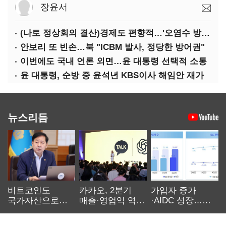
장윤서
(나토 정상회의 결산)경제도 편향적…'오염수 방류'만 용인
안보리 또 빈손…북 "ICBM 발사, 정당한 방어권"
이번에도 국내 언론 외면…윤 대통령 선택적 소통
윤 대통령, 순방 중 윤석년 KBS이사 해임안 재가
뉴스리듬
비트코인도
카카오, 2분기
가입자 증가
국가자산으로…'
매출·영업익 역대
·AIDC 성장…
보관·평가·처분'
최대…에이전트
SKT 2분기 성장
기준은 숙제
AI 수익화 관건
본궤도