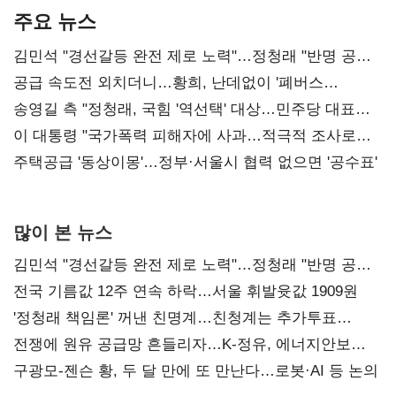
주요 뉴스
김민석 "경선갈등 완전 제로 노력"…정청래 "반명 공세
사과부터"
공급 속도전 외치더니…황희, 난데없이 '폐버스
리모델링' 제안
송영길 측 "정청래, 국힘 '역선택' 대상…민주당 대표로
총선 지휘 못해"
이 대통령 "국가폭력 피해자에 사과…적극적 조사로
진실 밝혀야"
주택공급 '동상이몽'…정부·서울시 협력 없으면 '공수표'
많이 본 뉴스
김민석 "경선갈등 완전 제로 노력"…정청래 "반명 공세
사과부터"
전국 기름값 12주 연속 하락…서울 휘발윳값 1909원
'정청래 책임론' 꺼낸 친명계…친청계는 추가투표
때리기
전쟁에 원유 공급망 흔들리자…K-정유, 에너지안보
핵심으로 재부상
구광모-젠슨 황, 두 달 만에 또 만난다…로봇·AI 등 논의