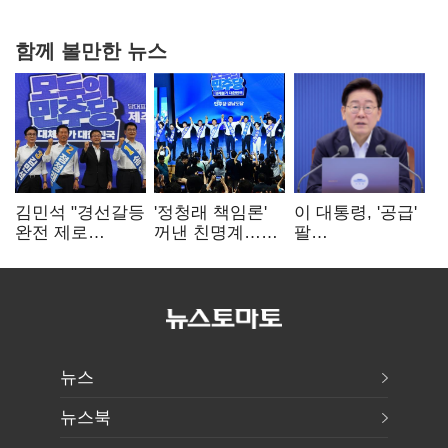
함께 볼만한 뉴스
김민석 "경선갈등
'정청래 책임론'
이 대통령, '공급'
완전 제로
꺼낸 친명계…
팔
노력"…정청래
친청계는
걷어붙였는데…
"반명 공세
추가투표 때리기
여 내부선
사과부터"
'부동산
망언'(종합)
뉴스
뉴스북