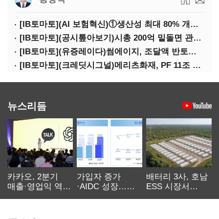
[IB토마토](AI 보험혁신)①생산성 최대 80% 개선…현실은 '실행 격차'
[IB토마토](공시톺아보기)시총 200억 밑돌면 관리종목…상폐 피하려면
[IB토마토](유증레이다)썸에이지, 조달액 반토막…시총 200억 못 넘으면 철회
[IB토마토](크레딧시그널)메리츠화재, PF 11조 노출…부동산 사업성 저하 우려
뉴스리듬
카카오, 2분기
가입자 증가
배터리 3사, 호남
매출·영업익 역대
·AIDC 성장…
ESS 시장서
최대…에이전트
SKT 2분기 성장
‘격돌’
AI 수익화 관건
본궤도