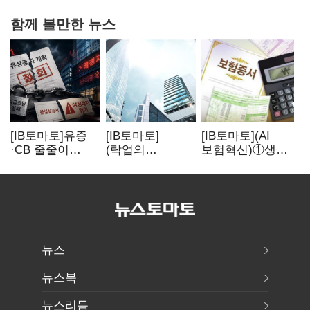
함께 볼만한 뉴스
[IB토마토]유증
[IB토마토]
[IB토마토](AI
·CB 줄줄이
(락업의
보험혁신)①생산
무산…코스닥
두얼굴)②공모가
성 최대 80%
벌점 급증에 상폐
뛰자 첫날 매도…
개선…현실은
압박
FI 엑시트 전략
'실행 격차'
갈렸다
뉴스
뉴스북
뉴스리듬