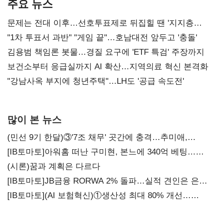
주요 뉴스
문제는 전대 이후…선호투표제로 뒤집힐 땐 '지지층
불복'
"1차 투표서 과반" "게임 끝"…호남대전 앞두고 '충돌'
김용범 책임론 봇물…경질 요구에 'ETF 특검' 주장까지
보건소부터 응급실까지 AI 확산…지역의료 혁신 본격화
"강남사옥 부지에 청년주택"…LH도 '공급 속도전'
많이 본 뉴스
(민선 9기 한달)③'7조 채무' 곳간에 충격…추미애,
20년만에 '비상재정' 선언 승부수
[IB토마토]아워홈 떠난 구미현, 본느에 340억 베팅…
가족 지배체제 구축
(시론)꿈과 계획은 다르다
[IB토마토]JB금융 RORWA 2% 돌파…실적 견인은 은행
아닌 캐피탈
[IB토마토](AI 보험혁신)①생산성 최대 80% 개선…
현실은 '실행 격차'