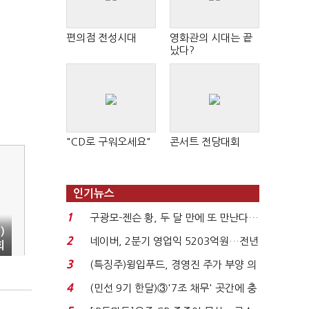
편의점 전성시대
영화관의 시대는 끝
났다?
"CD로 구워오세요"
콘서트 전당대회
인기뉴스
1
구광모-젠슨 황, 두 달 만에 또 만난다…
)
로봇·AI 등 논...
2
네이버, 2분기 영업익 5203억원…전년
회
비 0.2% 감소...
3
(특징주)윙입푸드, 경영진 주가 부양 의
지에 상한가...
4
(민선 9기 한달)③'7조 채무' 곳간에 충
격…추미애, 20년...