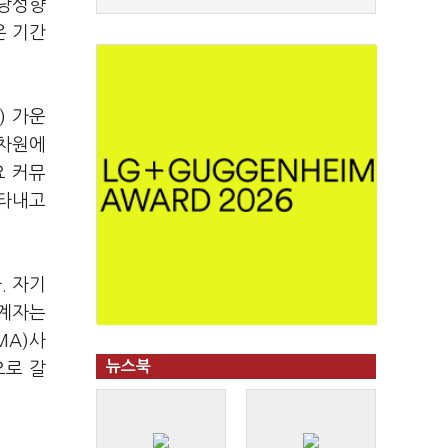
배당성향
은 기간
) 가운
 차원에
요 커뮤
나타내고
. 자기
관계자는
MA)사
뉴스북
으로 갈