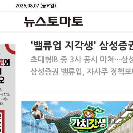
2026.08.07 (금요일)
'밸류업 지각생' 삼성증권
초대형IB 중 3사 공시 마쳐…삼
삼성증권 밸류업, 자사주 정책보다