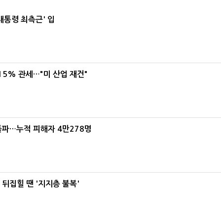
대통령 최측근' 입
5% 관세…"미 산업 재건"
돌파…누적 피해자 4만278명
뒤집힐 땐 '지지층 불복'