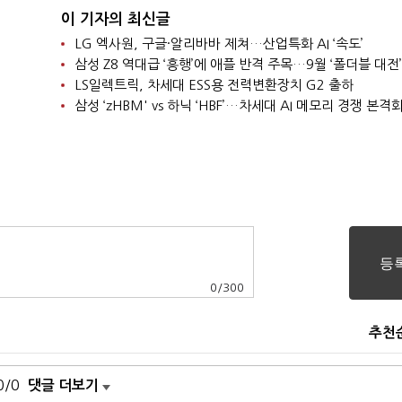
이 기자의 최신글
LG 엑사원, 구글·알리바바 제쳐…산업특화 AI ‘속도’
삼성 Z8 역대급 ‘흥행’에 애플 반격 주목…9월 ‘폴더블 대전’
LS일렉트릭, 차세대 ESS용 전력변환장치 G2 출하
삼성 ‘zHBM' vs 하닉 ‘HBF’…차세대 AI 메모리 경쟁 본격
0
/
300
추천
0/0
댓글 더보기