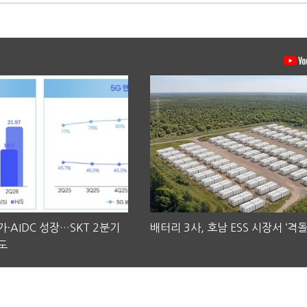
·AIDC 성장…SKT 2분기
배터리 3사, 호남 ESS 시장서 ‘격돌
도