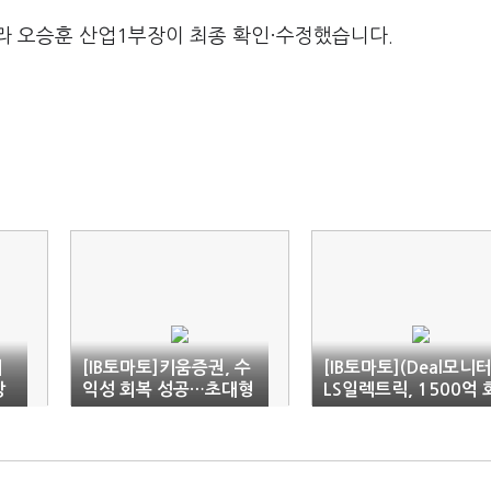
라 오승훈 산업1부장이 최종 확인·수정했습니다.
이
[IB토마토]키움증권, 수
[IB토마토](Deal모니터
장
익성 회복 성공…초대형
LS일렉트릭, 1500억 
수
IB 도약 신호탄
사채 발행…AA- 등급
효과 볼까