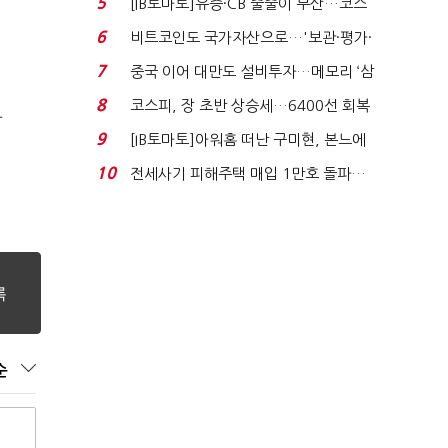
5
[IB토마토]유증·CB 줄줄이 무산…코스
닥 벌점 급증에 ...
6
비트코인도 국가자산으로…'보관·평가·
처분' 기준은 ...
7
중국 이어 대만도 설비투자…메모리 ‘삼
국전쟁’
8
코스피, 장 초반 상승세…6400선 회복
화
시도
9
[IB토마토]아워홈 떠난 구미현, 본느에
340억 베팅…가...
10
전세사기 피해주택 매입 1만호 돌파…
누적 피해자 4만2...
순