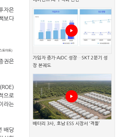
 투자은
정책보다
스토마토)
가입자 증가·AIDC 성장…SKT 2분기 성
성증권은
장 본궤도
ROE)
정적으로
것이라는
배터리 3사, 호남 ESS 시장서 ‘격돌’
년 배당