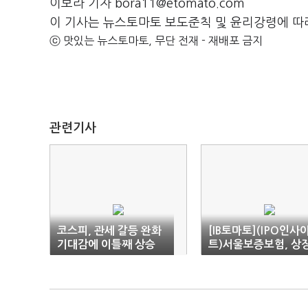
이보라 기자 bora11@etomato.com
이 기사는 뉴스토마토 보도준칙 및 윤리강령에 따
ⓒ 맛있는 뉴스토마토, 무단 전재 - 재배포 금지
관련기사
코스피, 관세 갈등 완화
[IB토마토](IPO인사
기대감에 이틀째 상승
트)서울보증보험, 상
재도전…공적자금 회
'시험대'