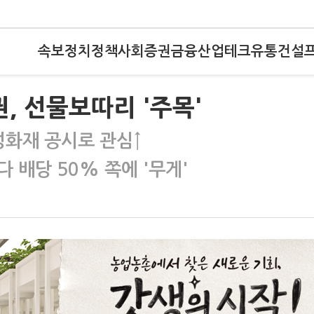
속보
정치
정책
사회
증권
금융
산업
테크
유통
건설
, 선물보따리 '주목'
성화재 공시로 관심↑
 배당 50% 쪽에 '무게'