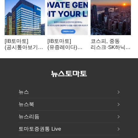
[IB토마토]
[IB토마토]
코스피, 중동
(공시톺아보기)
(유증레이다)
리스크·SK하닉
수주 공시, 왜
툴젠, 조달액
5% 급락에
바로 매출로
3분의 1 토막…
뒷걸음
잡히지 않을까
특허소송
비용부터 챙긴다
뉴스
뉴스북
뉴스리듬
토마토증권통 Live