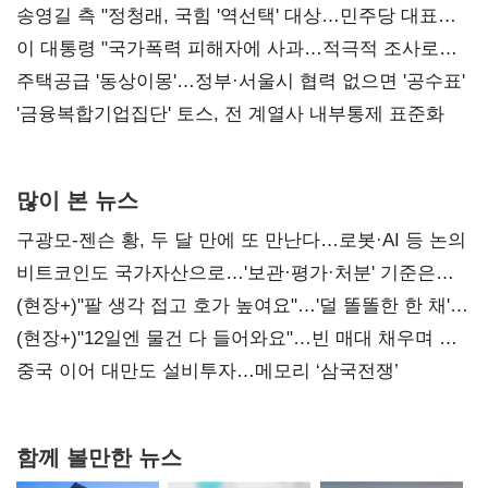
리모델링' 제안
송영길 측 "정청래, 국힘 '역선택' 대상…민주당 대표로
총선 지휘 못해"
이 대통령 "국가폭력 피해자에 사과…적극적 조사로
진실 밝혀야"
주택공급 '동상이몽'…정부·서울시 협력 없으면 '공수표'
'금융복합기업집단' 토스, 전 계열사 내부통제 표준화
많이 본 뉴스
구광모-젠슨 황, 두 달 만에 또 만난다…로봇·AI 등 논의
비트코인도 국가자산으로…'보관·평가·처분' 기준은
숙제
(현장+)"팔 생각 접고 호가 높여요"…'덜 똘똘한 한 채'
20억 키맞추기
(현장+)"12일엔 물건 다 들어와요"…빈 매대 채우며 문
연 홈플러스
중국 이어 대만도 설비투자…메모리 ‘삼국전쟁’
함께 볼만한 뉴스