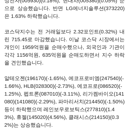
성전자(005930)
(0.18%),
현대차(005380)
(0.05%) 순
으로 상승했습니다. 반면
LG에너지솔루션(373220)
은 1.63% 하락했습니다.
코스닥지수는 전 거래일보다 2.32포인트(0.32%) 내
린 715.45로 마감했습니다. 이날 코스닥 시장에서는
개인이 1959억원을 순매수했으나, 외국인과 기관이
각각 1156억원, 635억원을 순매도하면서 지수 하락
을 견인했습니다.
알테오젠(196170)
(-1.65%),
에코프로비엠(247540)
(-
1.66%),
HLB(028300)
(-2.73%),
에코프로(086520)
(-
1.25%),
펩트론(087010)
(-3.11%),
리가켐바이오(141
080)
(141080)(-2.29%),
파마리서치(214450)
(-1.50%)
등이 하락했으며
레인보우로보틱스(277810)
(1.4
3%),
휴젤(145020)
(4.56%),
클래시스(214150)
(0.3
2%)는 상승했습니다.