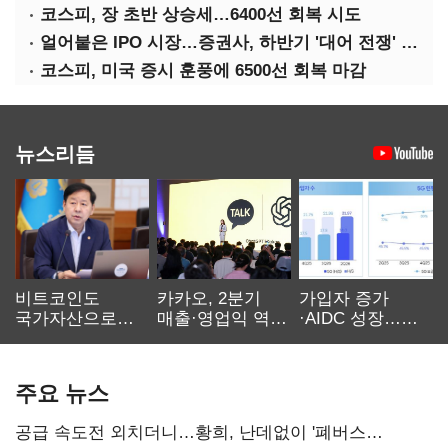
코스피, 장 초반 상승세…6400선 회복 시도
얼어붙은 IPO 시장…증권사, 하반기 '대어 전쟁' 기대
코스피, 미국 증시 훈풍에 6500선 회복 마감
뉴스리듬
비트코인도
카카오, 2분기
가입자 증가
국가자산으로…'
매출·영업익 역대
·AIDC 성장…
보관·평가·처분'
최대…에이전트
SKT 2분기 성장
기준은 숙제
AI 수익화 관건
본궤도
주요 뉴스
공급 속도전 외치더니…황희, 난데없이 '폐버스