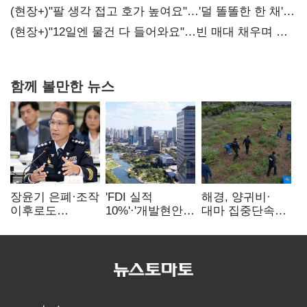
(현장+)"팔 생각 접고 호가 높여요"…'덜 똘똘한 한 채'
20억 키맞추기
(현장+)"12일엔 물건 다 들어와요"…빈 매대 채우며 문
연 홈플러스
함께 볼만한 뉴스
장윤기 은폐·조작
'FDI 실적
해경, 양귀비·
이후로도
10%'·'개발현안
대마 집중단속…
정보유출·
산적'…
4개월 동안
내부비위…경찰
인천경제청장
249명 검거
신뢰는 어디에
구원투수 찾기