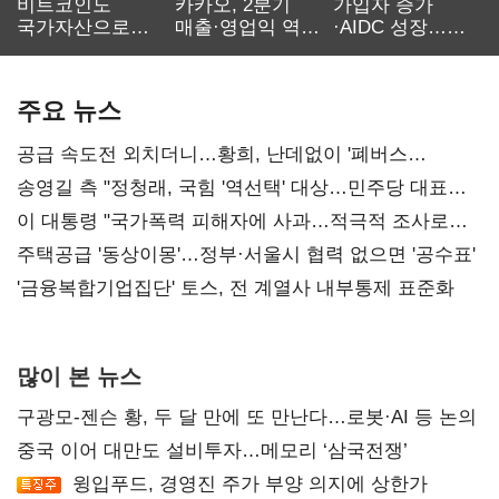
비트코인도
카카오, 2분기
가입자 증가
국가자산으로…'
매출·영업익 역대
·AIDC 성장…
보관·평가·처분'
최대…에이전트
SKT 2분기 성장
기준은 숙제
AI 수익화 관건
본궤도
주요 뉴스
공급 속도전 외치더니…황희, 난데없이 '폐버스
리모델링' 제안
송영길 측 "정청래, 국힘 '역선택' 대상…민주당 대표로
총선 지휘 못해"
이 대통령 "국가폭력 피해자에 사과…적극적 조사로
진실 밝혀야"
주택공급 '동상이몽'…정부·서울시 협력 없으면 '공수표'
'금융복합기업집단' 토스, 전 계열사 내부통제 표준화
많이 본 뉴스
구광모-젠슨 황, 두 달 만에 또 만난다…로봇·AI 등 논의
중국 이어 대만도 설비투자…메모리 ‘삼국전쟁’
윙입푸드, 경영진 주가 부양 의지에 상한가