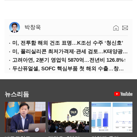
박창욱
미, 전투함 해외 건조 표명…K조선 수주 ‘청신호’
미, 폴리실리콘 최저가격제·관세 검토…K태양광 입지 확대 기대
고려아연, 2분기 영업익 5870억…전년비 126.8%↑
두산퓨얼셀, SOFC 핵심부품 첫 해외 수출…창사 이래 최대 규모
뉴스리듬