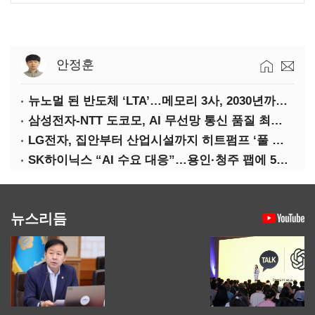
안정훈
뉴노멀 된 반도체 ‘LTA’…메모리 3사, 2030년까지 54조 선불 계약
삼성전자-NTT 도코모, AI 무선망 통신 품질 최적화 기술 검증
LG전자, 집안부터 산업시설까지 히트펌프 ‘풀 라인업’ 강화
SK하이닉스 “AI 수요 대응”…용인·청주 팹에 54조 투자
뉴스리듬