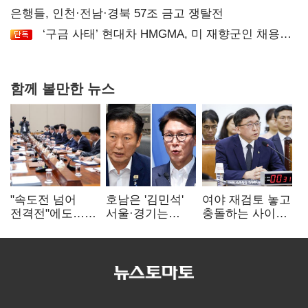
공급
은행들, 인천·전남·경북 57조 금고 쟁탈전
‘구금 사태’ 현대차 HMGMA, 미 재향군인 채용
확대로 분위기 반전
함께 볼만한 뉴스
"속도전 넘어
호남은 '김민석'
여야 재검토 놓고
전격전"에도…
서울·경기는
충돌하는 사이…
군공항 이전부터
'정청래'…최종
선관위 "투표자
주 52시간까지
승자는 '안갯속'
수 오차 당연"
'뇌관'