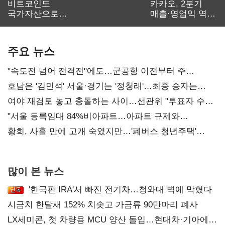
비트코인도
카카오, 2분기
국가자산으로…'
매출·영업익 역대
보관·평가·처분'
최대…에이전트
기준은 숙제
AI 수익화 관건
주요 뉴스
"속도전 넘어 전격전"에도…군공항 이전부터 주
52시간까지 '뇌관'
호남은 '김민석' 서울·경기는 '정청래'…최종 승자는
'안갯속'
여야 재검토 놓고 충돌하는 사이…선관위 "투표자 수
오차 당연"
"서울 등록임대 84%비아파트…아파트 규제와
달리해야"
황희, 사흘 만에 고개 숙였지만…'폐버스 청년주택'
후폭풍
많이 본 뉴스
'한국판 IRA'서 빠진 전기차…청와대 벽에 막혔다
시금치 한달새 152% 치솟고 가금류 90만마리 폐사
LX세미콘, 첫 차량용 MCU 양산 돌입…현대차·기아에