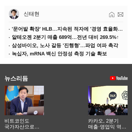
신태현
'문어발 확장' HLB…지속된 적자에 '경영 효율화' 관건
알테오젠 2분기 매출 689억…전년 대비 269.5%↑
삼성바이오, 노사 갈등 '진행형'…파업 여파 촉각
녹십자, mRNA 백신 안정성 측정 기술 확보
뉴스리듬
비트코인도
카카오, 2분기
국가자산으로…'
매출·영업익 역대