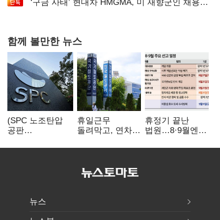
‘구금 사태’ 현대차 HMGMA, 미 재향군인 채용
확대로 분위기 반전
함께 볼만한 뉴스
(SPC 노조탄압
휴일근무
휴정기 끝난
공판
돌려막고, 연차도
법원…8·9월엔
100회)⑫"허영인
통제…코레일
3특검 재판
도 책임 안 지는
승무현장의
'줄선고' 예정
'사회적합의'…
'아슬아슬한
남은 건 꼼수·
52시간'
탄압"
뉴스