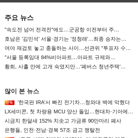
보관·평가·처분'
최대…에이전트
기준은 숙제
AI 수익화 관건
주요 뉴스
"속도전 넘어 전격전"에도…군공항 이전부터 주
52시간까지 '뇌관'
호남은 '김민석' 서울·경기는 '정청래'…최종 승자는
'안갯속'
여야 재검토 놓고 충돌하는 사이…선관위 "투표자 수
오차 당연"
"서울 등록임대 84%비아파트…아파트 규제와
달리해야"
황희, 사흘 만에 고개 숙였지만…'폐버스 청년주택'
후폭풍
많이 본 뉴스
'한국판 IRA'서 빠진 전기차…청와대 벽에 막혔다
LX세미콘, 첫 차량용 MCU 양산 돌입…현대차·기아에
공급
시금치 한달새 152% 치솟고 가금류 90만마리 폐사
은행들, 인천·전남·경북 57조 금고 쟁탈전