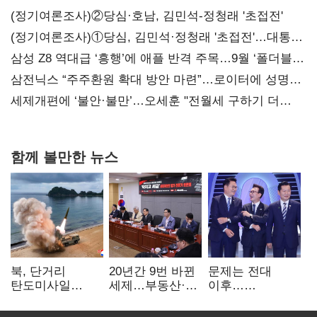
(정기여론조사)②당심·호남, 김민석-정청래 '초접전'
(정기여론조사)①당심, 김민석·정청래 '초접전'…대통령
지지도 '50% 아래로'(종합)
삼성 Z8 역대급 ‘흥행’에 애플 반격 주목…9월 ‘폴더블
대전’
삼전닉스 “주주환원 확대 방안 마련”…로이터에 성명
보내
세제개편에 ‘불안·불만’…오세훈 "전월세 구하기 더
힘들어질 것"
함께 볼만한 뉴스
북, 단거리
20년간 9번 바뀐
문제는 전대
탄도미사일
세제…부동산·
이후…
발사…안보실
상속세만
선호투표제로
"즉각 중단 촉구"
건드렸다
뒤집힐 땐