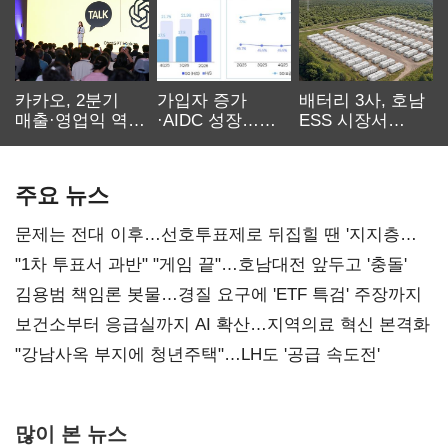
카카오, 2분기
가입자 증가
배터리 3사, 호남
매출·영업익 역대
·AIDC 성장…
ESS 시장서
최대…에이전트
SKT 2분기 성장
‘격돌’
AI 수익화 관건
본궤도
주요 뉴스
문제는 전대 이후…선호투표제로 뒤집힐 땐 '지지층
불복'
"1차 투표서 과반" "게임 끝"…호남대전 앞두고 '충돌'
김용범 책임론 봇물…경질 요구에 'ETF 특검' 주장까지
보건소부터 응급실까지 AI 확산…지역의료 혁신 본격화
"강남사옥 부지에 청년주택"…LH도 '공급 속도전'
많이 본 뉴스