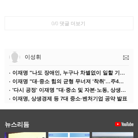
0/0
댓글 더보기
이성휘
이재명 "나도 장애인, 누구나 차별없이 일할 기회 중요"
이재명 "대·중소 힘의 균형 무너져 '착취'…주4일제, 가야할 길"
'다시 공정' 이재명 "대·중소 및 자본·노동, 상생하는 공정한 성장"
이재명, 상생경제 등 7대 중소·벤처기업 공약 발표
뉴스리듬