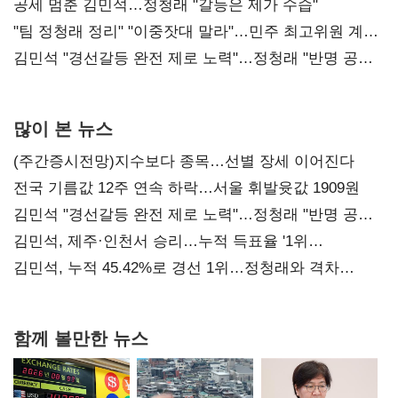
공세 멈춘 김민석…정청래 "갈등은 제가 수습"
"팀 정청래 정리" "이중잣대 말라"…민주 최고위원 계파
다툼 격화
김민석 "경선갈등 완전 제로 노력"…정청래 "반명 공세
사과부터"
많이 본 뉴스
(주간증시전망)지수보다 종목…선별 장세 이어진다
전국 기름값 12주 연속 하락…서울 휘발윳값 1909원
김민석 "경선갈등 완전 제로 노력"…정청래 "반명 공세
사과부터"
김민석, 제주·인천서 승리…누적 득표율 '1위
탈환'(종합)
김민석, 누적 45.42%로 경선 1위…정청래와 격차
0.86%p(2보)
함께 볼만한 뉴스