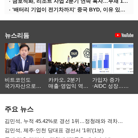
금호석화, 리조트 사업 2분기 연속 흑자…부채 170%↓
'배터리 기업이 전기차까지' 중국 BYD, 이유 있는 선전
뉴스리듬
비트코인도
카카오, 2분기
가입자 증가
국가자산으로…'
매출·영업익 역대
·AIDC 성장…
보관·평가·처분'
최대…에이전트
SKT 2분기 성장
기준은 숙제
AI 수익화 관건
본궤도
주요 뉴스
김민석, 누적 45.42%로 경선 1위…정청래와 격차
0.86%p(2보)
김민석, 제주·인천 당대표 경선서 '1위'(1보)