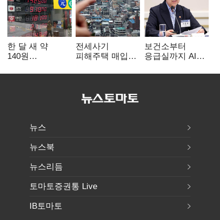
한 달 새 약
전세사기
보건소부터
140원
피해주택 매입
응급실까지 AI
급락…'역대급
1만호 돌파…
확산…지역의료
엔저'에 원화
누적 피해자
혁신 본격화
변곡점
4만278명
뉴스
뉴스북
뉴스리듬
토마토증권통 Live
IB토마토