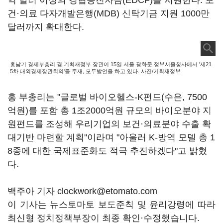
억 달러 이상의 경협증진자금(EDCF)을 지원한다. 보
건·의료 다자개발은행(MDB) 신탁기금 지원 1000만
달러까지 확대한다.
홍남기 경제부총리 겸 기획재정부 장관이 15일 서울 광화문 정부서울청사에서 '제21
5차 대외경제장관회의'를 주재, 모두발언을 하고 있다. 사진/기획재정부
홍 부총리는 "글로벌 바이오헬스-K펀드(수은, 7500
억원)를 포함 총 1조2000억원 규모의 바이오분야 지
원펀드를 조성해 우리기업의 보건·의료분야 수출 확
대기반 마련할 계획"이라며 "아울러 K-방역 모델 총 1
8종에 대한 국제표준화도 적극 추진하겠다"고 밝혔
다.
백주아 기자 clockwork@etomato.com
이 기사는 뉴스토마토 보도준칙 및 윤리강령에 따라
최신형 정치정책부장이 최종 확인·수정했습니다.