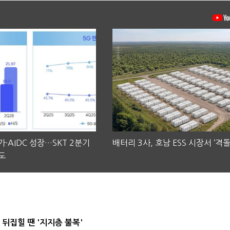
·AIDC 성장…SKT 2분기
배터리 3사, 호남 ESS 시장서 ‘격돌
도
뒤집힐 땐 '지지층 불복'