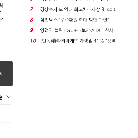
략
이스피싱 공시 ...
7
경상수지 또 역대 최고치…사상 첫 400
박
억달러에 '3% 성...
다"
8
삼전닉스 “주주환원 확대 방안 마련”…
로이터에 성명...
9
영업익 늘린 LGU+…보안·AIDC '신사
업 드라이브'...
10
(단독)⑩파리바게뜨 가맹점 41% '용역
제빵기사 없어'…고...
순