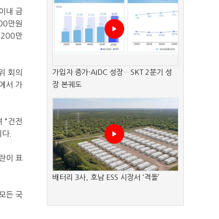
이내 금
100만원
200만
위 회의
가입자 증가·AIDC 성장…SKT 2분기 성
에서 가
장 본궤도
 "건전
다.
란이 표
배터리 3사, 호남 ESS 시장서 ‘격돌’
모든 국