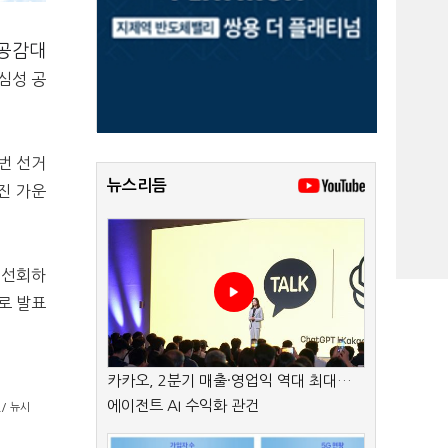
 공감대
심성 공
번 선거
뉴스리듬
진 가운
 선회하
로 발표
카카오, 2분기 매출·영업익 역대 최대…
에이전트 AI 수익화 관건
/ 뉴시