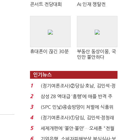
콘서트 전당대회
AI 인재 쟁탈전
휴대폰이 끊긴 30분
부동산 동상이몽, 국
민만 불안하다
인기뉴스
1
(정기여론조사)②당심·호남, 김민석-정
청래 '초접전'...
2
삼성 Z8 역대급 ‘흥행’에 애플 반격 주
목…9월 ‘폴...
3
(SPC 민낯)④솜방망이 처벌에 식품위
생법 위반 반복...
4
(정기여론조사)①당심, 김민석·정청래
'초접전'…대통령 ...
5
세제개편에 ‘불안·불만’…오세훈 "전월
세 구하기 더 ...
6
기업은행, 소비자피해보상 부실심사·보