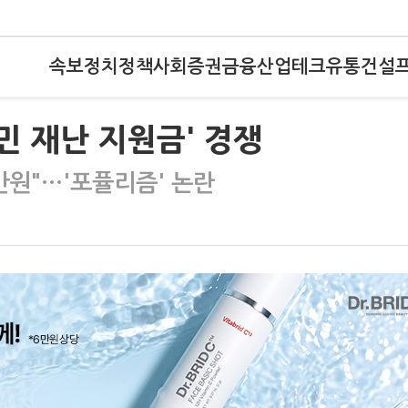
속보
정치
정책
사회
증권
금융
산업
테크
유통
건설
민 재난 지원금' 경쟁
00만원"…'포퓰리즘' 논란