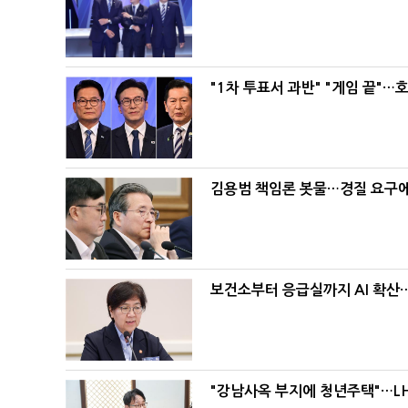
"1차 투표서 과반" "게임 끝"…
김용범 책임론 봇물…경질 요구에 
보건소부터 응급실까지 AI 확산
"강남사옥 부지에 청년주택"…LH