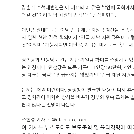
강훈식 수석대변인은 이 대표의 이 같은 발언에 국회에서
어갈 것"이라
며
당 차원의 입장으로 공식화했다.
이인영 원내대표는 이날 긴급 재난 지원금 예산을 조속히
서 열린 현안 점검 회의에서 "긴급 재난 지원금은 매표
것"이라며 "
가능하다면 이달 중 지급을 마치도록 속도 내
정의당과 민생당도 긴급 재난 지원금 확대를 주장하고 있
는 입장이다.
민생당은 모든 가구에 1인당 50만원, 4인
당 대표는 금액은 언급하지는 않았지만 "긴급 재난 지원금
문제는
재원 마련이다.
당정청이 발표한 내용이 다시 흔
고 정치권이 이처럼 방식을 바꾸자 정부의 후속 조치는 갈
쉽지 않다는 전망이 나온다.
조현정 기자 jhj@etomato.com
이 기사는 뉴스토마토 보도준칙 및 윤리강령에 따