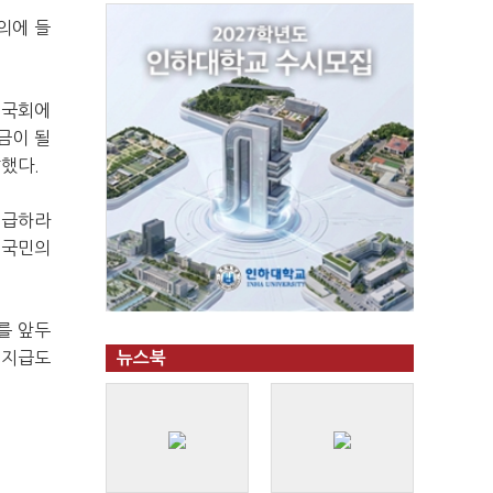
의에 들
 국회에
금이 될
했다.
지급하라
 국민의
를 앞두
 지급도
뉴스북