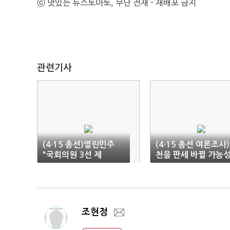
ⓒ 맛있는 뉴스토마토, 무단 전재 - 재배포 금지
관련기사
(4·15 총선)열린민주
(4·15 총선 여론조사
"국회의원 3선 제
천을 판세 바뀔 가능
한"…'일하는 국회' 추진
은?…손영택 추격이 
건
조현정