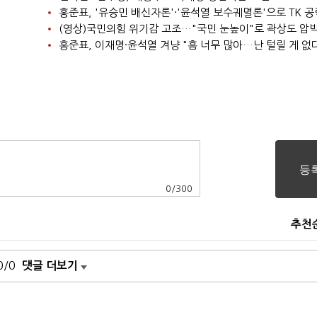
홍준표, '유승민 배신자론'·'윤석열 보수궤멸론'으로 TK 공
(영상)국민의힘 위기감 고조…"국민 눈높이"로 곽상도 압
홍준표, 이재명·윤석열 겨냥 "흠 너무 많아…난 털릴 게 없
0
/
300
추천
0/0
댓글 더보기