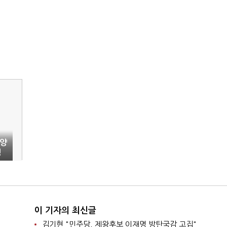
)양
성
관
이 기자의 최신글
김기현 "민주당, 제왕후보 이재명 방탄국감 고집"