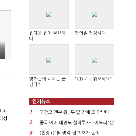
집다운 집이 필요하
편의점 전성시대
다
진
영화관의 시대는 끝
"CD로 구워오세요"
났다?
인기뉴스
(정기여론조사)③2순위, 10명 중 4명 '송영길'…정청래 '한 자릿수'
1
구광모-젠슨 황, 두 달 만에 또 만난다…
(정기여론조사)④최고위원 최민희·박선원 '양강'…서미화·이성윤·임미애 뒤이어
로봇·AI 등 논...
2
중국 이어 대만도 설비투자…메모리 ‘삼
국전쟁’
3
(현장+)"팔 생각 접고 호가 높여