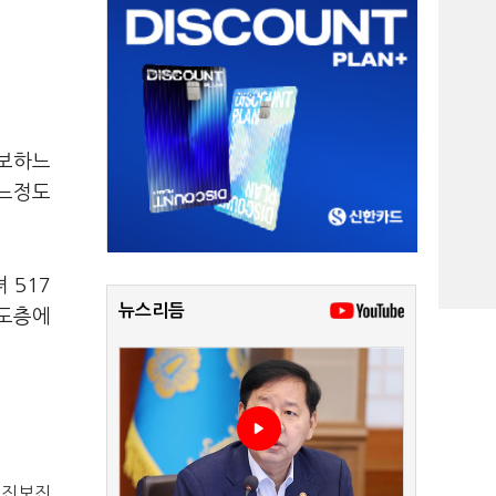
확보하느
어느정도
 517
뉴스리듬
중도층에
와 진보진