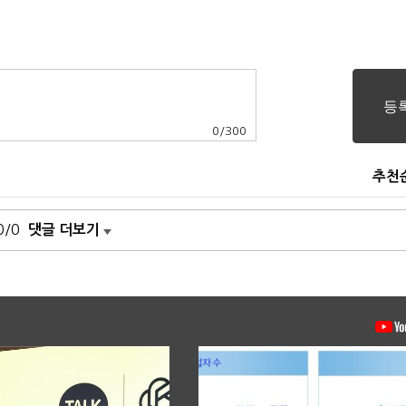
0
/
300
추천
0/0
댓글 더보기