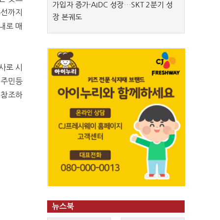
가입자 증가·AIDC 성장…SKT 2분기 성
총선까지
장 본궤도
내로 매
사로 시
 주민등
 참조하
뉴스북