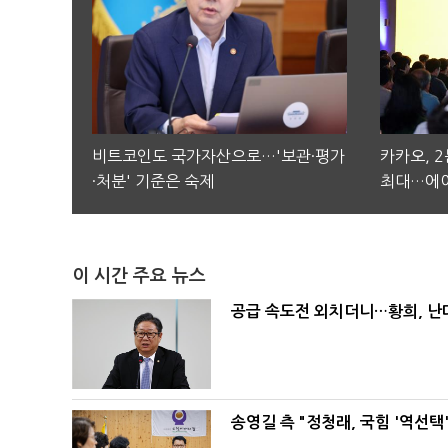
비트코인도 국가자산으로…'보관·평가
카카오, 
·처분' 기준은 숙제
최대…에이
이 시간 주요 뉴스
공급 속도전 외치더니…황희, 난
송영길 측 "정청래, 국힘 '역선