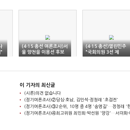
나
(4·15 총선 여론조사)서
(4·15 총선)열린민주
"
울 양천을 이용선 후보
"국회의원 3선 제
과반 지지로 '1위'
한"…'일하는 국회' 추
이 기자의 최신글
(시론)의견 없습니다
(정기여론조사)②당심·호남, 김민석-정청래 '초접전'