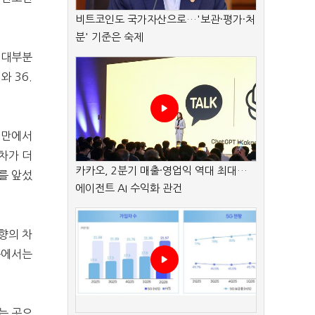
비트코인도 국가자산으로…'보관·평가·처
분' 기준은 숙제
 대부분
 36.
미만에서
격차가 더
카카오, 2분기 매출·영업익 역대 최대…
)를 앞섰
에이전트 AI 수익화 관건
향의 차
층에서는
는 곳으