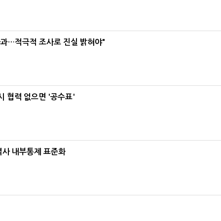
사과…적극적 조사로 진실 밝혀야"
 협력 없으면 '공수표'
계열사 내부통제 표준화