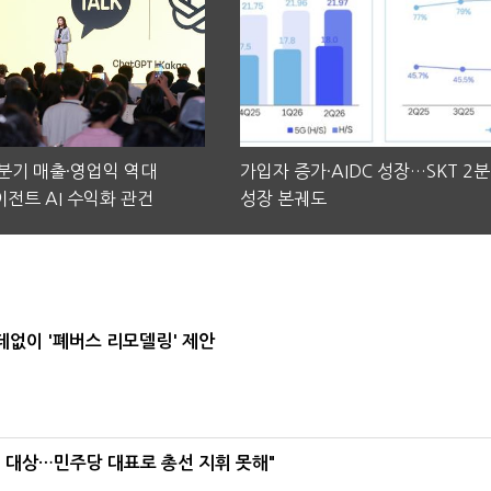
2분기 매출·영업익 역대
가입자 증가·AIDC 성장…SKT 2
전트 AI 수익화 관건
성장 본궤도
데없이 '폐버스 리모델링' 제안
택' 대상…민주당 대표로 총선 지휘 못해"