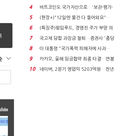
요"…'덜 똘똘한 한 채' 20...
4
비트코인도 국가자산으로…'보관·평가·
처분' 기준은 ...
5
(현장+)"12일엔 물건 다 들어와요"…
빈 매대 채우며 문 연 ...
6
(특징주)윙입푸드, 경영진 주가 부양 의
지에 상한가...
7
국고채 담합 과징금 철퇴…증권사 '충당
금 폭탄' 우려...
8
이 대통령 "국가폭력 피해자에 사과…
적극적 조사로 진...
9
카카오, 올해 임금협약 최종 타결…연봉
순
6.3% 인상·격려...
10
네이버, 2분기 영업익 5203억원…전년
비 0.2% 감소...