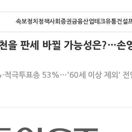
속보
정치
정책
사회
증권
금융
산업
테크
유통
건설
)양천을 판세 바뀔 가능성은?…손
%·적극투표층 53%…'60세 이상 제외' 전