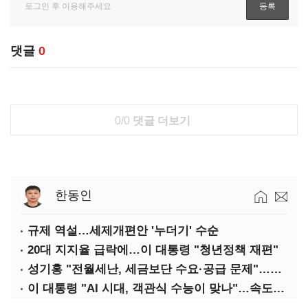
댓글
0
0/0
댓글 더보기
한동인
규제 역설…세제개편안 '누더기' 수순
20대 지지율 급락에…이 대통령 "청년정책 재편"
성기홍 "전월세난, 세금보단 수요·공급 문제"…닥공 시사
이 대통령 "AI 시대, 객관식 수능이 맞나"…속도전 '경계'