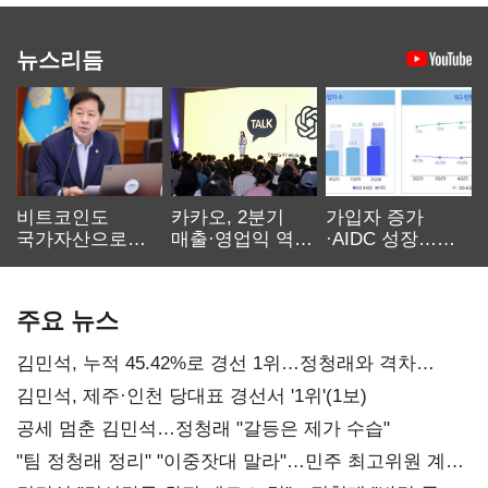
뉴스리듬
비트코인도
카카오, 2분기
가입자 증가
국가자산으로…'
매출·영업익 역대
·AIDC 성장…
보관·평가·처분'
최대…에이전트
SKT 2분기 성장
기준은 숙제
AI 수익화 관건
본궤도
주요 뉴스
김민석, 누적 45.42%로 경선 1위…정청래와 격차
0.86%p(2보)
김민석, 제주·인천 당대표 경선서 '1위'(1보)
공세 멈춘 김민석…정청래 "갈등은 제가 수습"
"팀 정청래 정리" "이중잣대 말라"…민주 최고위원 계파