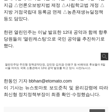
지급 △언론오보방지법 제정 △사립학교법 개정 △
지방 거점국립대 등록금 면제 △농촌재생뉴딜정책
등도 담았다.
한편 열린민주는 이날 발표한 12대 공약과 함께 향후
당원들의 '열린캐스팅'으로 국민 공약을 추진하기로
했다.
열린민주당 주진형 정책공약단장, 강민정·김의겸·안원구 등 비례대표 후보들이 6일
서울 여의도 국회 소통관에서 12대 공약 발표를 하고 있다. 사진/뉴시스
한동인 기자 bbhan@etomato.com
이 기사는 뉴스토마토 보도준칙 및 윤리강령에 따라
최신형 정치정책부장이 최종 확인·수정했습니다.