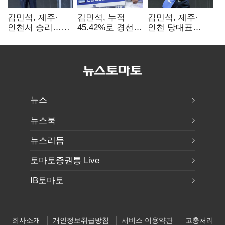
김민석, 제주·
김민석, 누적
김민석, 제주·
인천서 승리…
45.42%로 경선
인천 당대표
누적 득표율 '1위
1위…정청래와
경선서 '1위'(1보)
탈환'(종합)
격차
0.86%p(2보)
뉴스
뉴스북
뉴스리듬
토마토증권통 Live
IB토마토
회사소개
개인정보취급방침
서비스 이용약관
고충처리