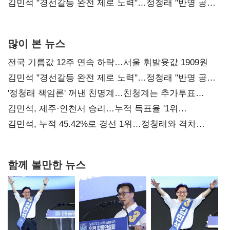
다툼 격화
김민석 "경선갈등 완전 제로 노력"…정청래 "반명 공세
사과부터"
많이 본 뉴스
전국 기름값 12주 연속 하락…서울 휘발윳값 1909원
김민석 "경선갈등 완전 제로 노력"…정청래 "반명 공세
사과부터"
'정청래 책임론' 꺼낸 친명계…친청계는 추가투표
때리기
김민석, 제주·인천서 승리…누적 득표율 '1위
탈환'(종합)
김민석, 누적 45.42%로 경선 1위…정청래와 격차
0.86%p(2보)
함께 볼만한 뉴스