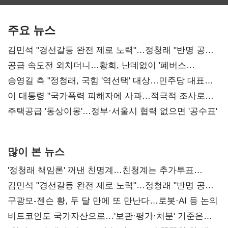
보관·평가·처분'
최대…에이전트
SKT 2분기 성장
기준은 숙제
AI 수익화 관건
본궤도
주요 뉴스
김민석 "경선갈등 완전 제로 노력"…정청래 "반명 공세
사과부터"
공급 속도전 외치더니…황희, 난데없이 '폐버스
리모델링' 제안
송영길 측 "정청래, 국힘 '역선택' 대상…민주당 대표로
총선 지휘 못해"
이 대통령 "국가폭력 피해자에 사과…적극적 조사로
진실 밝혀야"
주택공급 '동상이몽'…정부·서울시 협력 없으면 '공수표'
많이 본 뉴스
'정청래 책임론' 꺼낸 친명계…친청계는 추가투표
때리기
김민석 "경선갈등 완전 제로 노력"…정청래 "반명 공세
사과부터"
구광모-젠슨 황, 두 달 만에 또 만난다…로봇·AI 등 논의
비트코인도 국가자산으로…'보관·평가·처분' 기준은