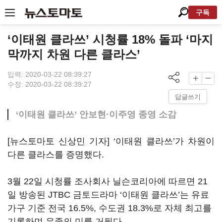
구독
‘이태원 클라쓰’ 시청률 18% 돌파 ‘마지
막까지 차원 다른 클라스’
입력: 2020-03-22 08:39:27
수정: 2020-03-22 08:39:27
답글쓰기
‘이태원 클라쓰’ 안보현·이주영 종영 소감
[뉴스토마토 신상민 기자]
‘
이태원 클라쓰
’
가 차원이
다른 클라스를 증명했다
.
3
월
22
일 시청률 조사회사 닐슨코리아에 따르면
21
일 방송된
JTBC
금토드라마
‘
이태원 클라쓰
’
는 유료
가구 기준 전국
16.5%,
수도권
18.3%
로 자체 최고를
기록하며 유종의 미를 거뒀다
.