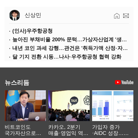
신상민
(인사)우주항공청
높아진 부채비율 200% 문턱…가상자산업계 '생존 시험대'
내년 코인 과세 강행…관건은 '취득가액 산정·자산 이동'
달 기지 전환 시동…나사·우주항공청 협력 강화
뉴스리듬
비트코인도
카카오, 2분기
가입자 증가
국가자산으로…'
매출·영업익 역대
·AIDC 성장…