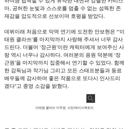
하여금 납득할 수 있게 유약한 내면과 강렬한 카리스
마
,
공허한 눈빛과 스스로를 멈출 수 없는 섬뜩한 존
재감을 압도적으로 선보이며 호평을 받았다
.
데뷔이래 처음으로 악역 연기에 도전한 안보현은
“’
이
태원 클라쓰
’
를 마지막까지 사랑해 주셔서 너무 감사
드린다
.
더불어
‘
장근원
’
이란 캐릭터에게 보여주신 사
랑 역시 너무나 감사하다
.
여러분의 응원 덕분에
‘
장
근원
’
을 마지막까지 집중해서 연기할 수 있었다
.
함께
한 감독님과 작가님 그리고 모든 스태프분들과 동료
배우들께 감사하며 좋은 작품으로 또다시 인사드리
겠다
”
고 종영 소감을 밝혔다
.
이태원 클라쓰 이주영. 사진/에이스팩토리