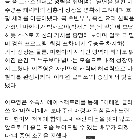
극 중 트랜스젠더로 성별을 뛰어넘는 열연을 펼친 이
주영은 캐릭터의 점층적 성장을 명확히 그려내며 호
평 세례를 이끌어냈다
.
극 초반부 부족한 요리 실력을
가졌던 마현이가 박새로이
(
박서준 분
)
의 믿음에 보답
하듯 스스로 자신의 가치를 증명해 보이며 결국 극 말
미 경연 프로그램
‘
최강 포차
’
에서 우승을 차지하는
외적 성장은 물론
,
마현이의 사적인 영역이 타의로 밝
혀진 순간 그 누구보다 빛나는 모습으로 내적 성장까
지 그렸다
.
이주영은 자신만의 캐릭터 해석력으로 마
현이를 완성시키며
‘
이태원 클라쓰
’
의 중심에서 빛을
냈다
.
이주영은 소속사 에이스팩토리를 통해
“’
이태원 클라
쓰
’
와
‘
마현이
’
에게 보내주신 애정과 관심 감사 드린
다
.
현이와 저에게 함께 보내 주신 마음을 잊지 않고
,
앞으로 더 좋은 모습 보여드릴 수 있는 배우가 되겠
다
”
며 종영 소감을 전했다
.