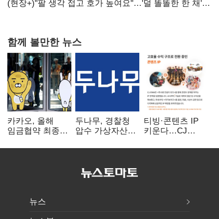
숙제
(현장+)"팔 생각 접고 호가 높여요"…'덜 똘똘한 한 채'
20억 키맞추기
함께 볼만한 뉴스
카카오, 올해
두나무, 경찰청
티빙·콘텐츠 IP
임금협약 최종
압수 가상자산
키운다…CJ
타결…연봉 6.3%
보관 맡는다…
ENM, 하반기
인상·격려금
커스터디 사업
글로벌 확장 가속
300만원
최종 낙찰
뉴스