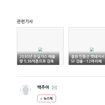
관련기사
2030년 온실가스 배출
철원 민통선 멧돼지서
량 5.36억톤으로 감축
SF 검출…12마리째
백주아
뉴스북