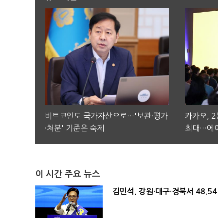
비트코인도 국가자산으로…'보관·평가
카카오, 
·처분' 기준은 숙제
최대…에이
이 시간 주요 뉴스
김민석, 강원·대구·경북서 48.5