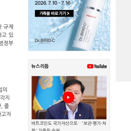
한 규제
하고 있
 범정부
뉴스리듬
잎의
사각지
, 줄
하고자
비트코인도 국가자산으로…'보관·평가·처
분' 기준은 숙제