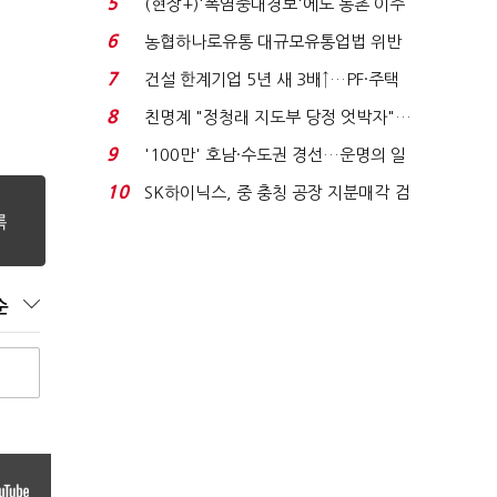
5
(현장+)'폭염중대경보'에도 농촌 이주
노동자는 강행군…'야...
6
농협하나로유통 대규모유통업법 위반
적발…공정위, 과...
7
건설 한계기업 5년 새 3배↑…PF·주택
침체에 재무 ...
8
친명계 "정청래 지도부 당정 엇박자"…
친청계 "신천지 오...
9
'100만' 호남·수도권 경선…운명의 일
주일
10
SK하이닉스, 중 충칭 공장 지분매각 검
토?…“확정된 바...
순