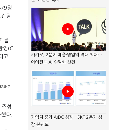
479명
보건당
 폐질
촬영(C
카카오, 2분기 매출·영업익 역대 최대…
인다고
에이전트 AI 수익화 관건
사용을 근
 조성
가했다.
가입자 증가·AIDC 성장…SKT 2분기 성
장 본궤도