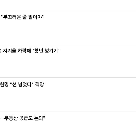
 "부끄러운 줄 알아야"
0 지지율 하락에 '청년 챙기기'
친명 "선 넘었다" 격앙
리…부동산 공급도 논의"