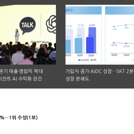
2분기 매출·영업익 역대
가입자 증가·AIDC 성장…SKT 2
전트 AI 수익화 관건
성장 본궤도
4%…1위 수성(1보)