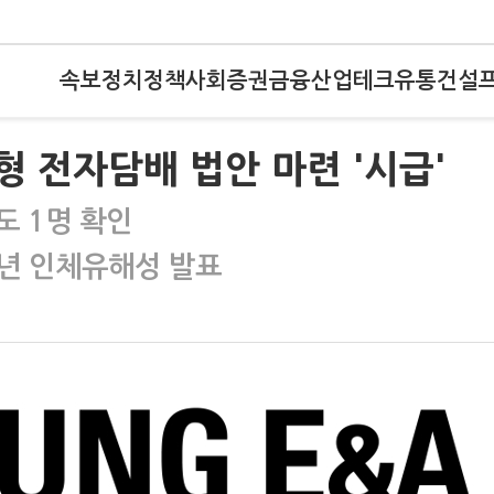
속보
정치
정책
사회
증권
금융
산업
테크
유통
건설
형 전자담배 법안 마련 '시급'
도 1명 확인
년 인체유해성 발표