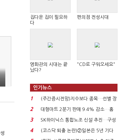
집다운 집이 필요하
편의점 전성시대
다
영화관의 시대는 끝
"CD로 구워오세요"
났다?
인기뉴스
1
(주간증시전망)지수보다 종목…선별 장
세 이어진다...
2
대형마트 2분기 판매 9.4% 감소…홈
플러스 사태 여파...
3
SK하이닉스 통합노조 신설 추진…구성
원 간 성과급 불...
4
(코스닥 퇴출 논란)②일본은 5년 기다
달성
려주는데 우리는 ...