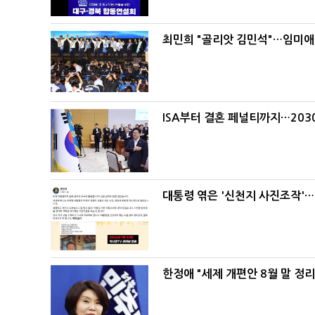
최민희 "골리앗 김민석"…임미애
ISA부터 결혼 페널티까지…203
대통령 엮은 '신천지 사진조작'…
한정애 "세제 개편안 8월 말 정