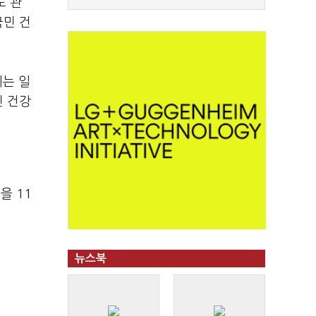
도 관
국민 건
는 일
민 건강
을 11
뉴스북