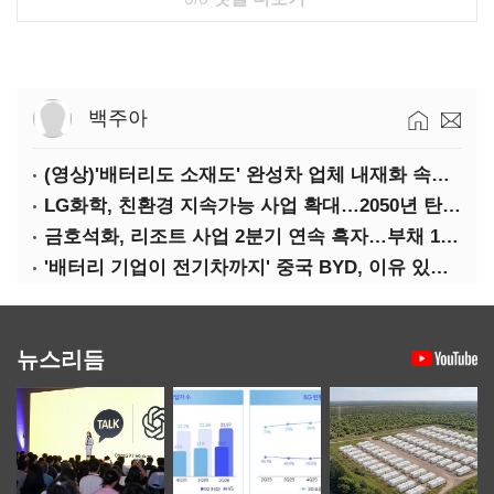
백주아
(영상)'배터리도 소재도' 완성차 업체 내재화 속도낸다
LG화학, 친환경 지속가능 사업 확대…2050년 탄소중립 달성
금호석화, 리조트 사업 2분기 연속 흑자…부채 170%↓
'배터리 기업이 전기차까지' 중국 BYD, 이유 있는 선전
뉴스리듬