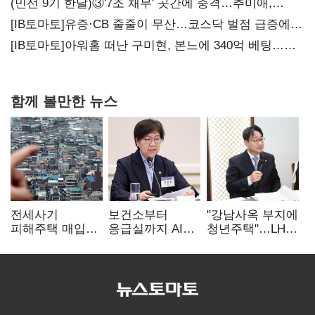
(민선 9기 한달)③'7조 채무' 곳간에 충격…추미애,
20년만에 '비상재정' 선언 승부수
[IB토마토]유증·CB 줄줄이 무산…코스닥 벌점 급증에
상폐 압박
[IB토마토]아워홈 떠난 구미현, 본느에 340억 베팅…
가족 지배체제 구축
함께 볼만한 뉴스
전세사기
보건소부터
"강남사옥 부지에
피해주택 매입
응급실까지 AI
청년주택"…LH도
1만호 돌파…
확산…지역의료
'공급 속도전'
누적 피해자
혁신 본격화
4만278명