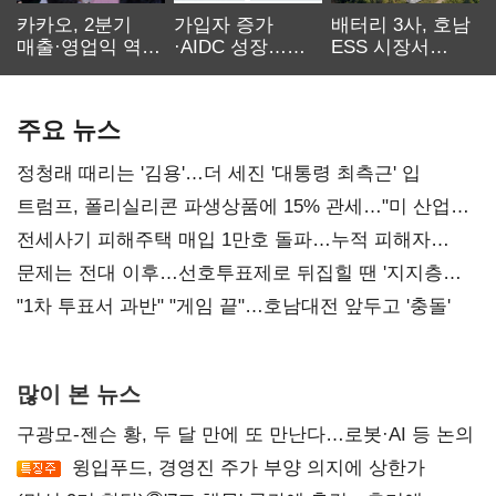
카카오, 2분기
가입자 증가
배터리 3사, 호남
매출·영업익 역대
·AIDC 성장…
ESS 시장서
최대…에이전트
SKT 2분기 성장
‘격돌’
AI 수익화 관건
본궤도
주요 뉴스
정청래 때리는 '김용'…더 세진 '대통령 최측근' 입
트럼프, 폴리실리콘 파생상품에 15% 관세…"미 산업
재건"
전세사기 피해주택 매입 1만호 돌파…누적 피해자
4만278명
문제는 전대 이후…선호투표제로 뒤집힐 땐 '지지층
불복'
"1차 투표서 과반" "게임 끝"…호남대전 앞두고 '충돌'
많이 본 뉴스
구광모-젠슨 황, 두 달 만에 또 만난다…로봇·AI 등 논의
윙입푸드, 경영진 주가 부양 의지에 상한가