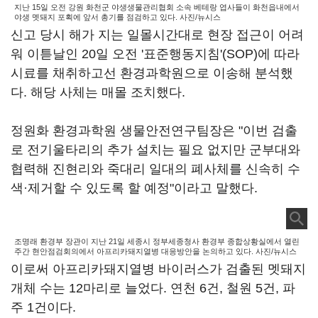
지난 15일 오전 강원 화천군 야생생물관리협회 소속 베테랑 엽사들이 화천읍내에서
야생 멧돼지 포획에 앞서 총기를 점검하고 있다. 사진/뉴시스
신고 당시 해가 지는 일몰시간대로 현장 접근이 어려
워 이튿날인 20일 오전 '표준행동지침'(SOP)에 따라
시료를 채취하고선 환경과학원으로 이송해 분석했
다. 해당 사체는 매몰 조치했다.
정원화 환경과학원 생물안전연구팀장은 "이번 검출
로 전기울타리의 추가 설치는 필요 없지만 군부대와
협력해 진현리와 죽대리 일대의 폐사체를 신속히 수
색·제거할 수 있도록 할 예정"이라고 말했다.
조명래 환경부 장관이 지난 21일 세종시 정부세종청사 환경부 종합상황실에서 열린
주간 현안점검회의에서 아프리카돼지열병 대응방안을 논의하고 있다. 사진/뉴시스
이로써 아프리카돼지열병 바이러스가 검출된 멧돼지
개체 수는 12마리로 늘었다. 연천 6건, 철원 5건, 파
주 1건이다.