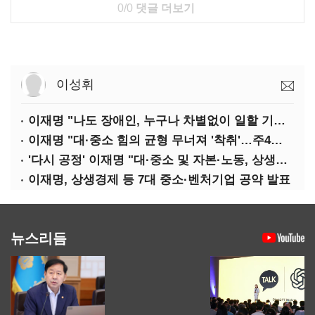
0/0
댓글 더보기
이성휘
이재명 "나도 장애인, 누구나 차별없이 일할 기회 중요"
이재명 "대·중소 힘의 균형 무너져 '착취'…주4일제, 가야할 길"
'다시 공정' 이재명 "대·중소 및 자본·노동, 상생하는 공정한 성장"
이재명, 상생경제 등 7대 중소·벤처기업 공약 발표
뉴스리듬