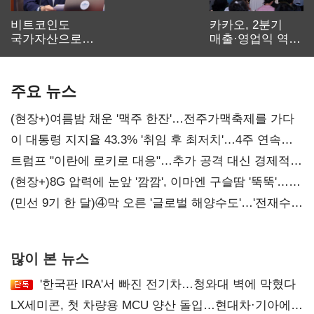
비트코인도
카카오, 2분기
국가자산으로…'
매출·영업익 역대
보관·평가·처분'
최대…에이전트
기준은 숙제
AI 수익화 관건
주요 뉴스
(현장+)여름밤 채운 '맥주 한잔'…전주가맥축제를 가다
이 대통령 지지율 43.3% '취임 후 최저치'…4주 연속
'하락'
트럼프 "이란에 로키로 대응"…추가 공격 대신 경제적
압박 시사
(현장+)8G 압력에 눈앞 '깜깜', 이마엔 구슬땀 '뚝뚝'…
화려한 에어쇼 뒤 땀방울
(민선 9기 한 달)④막 오른 '글로벌 해양수도'…'전재수
리더십' 시험대
많이 본 뉴스
'한국판 IRA'서 빠진 전기차…청와대 벽에 막혔다
LX세미콘, 첫 차량용 MCU 양산 돌입…현대차·기아에