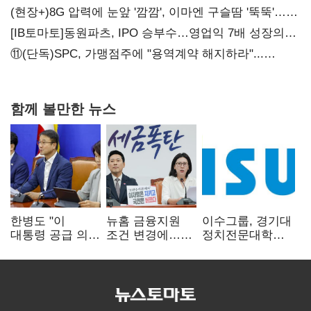
공급
(현장+)8G 압력에 눈앞 '깜깜', 이마엔 구슬땀 '뚝뚝'…
화려한 에어쇼 뒤 땀방울
[IB토마토]동원파츠, IPO 승부수…영업익 7배 성장의
이면은 고객 편중
⑪(단독)SPC, 가맹점주에 "용역계약 해지하라"...
내팽개친 '사회적합의'
함께 볼만한 뉴스
한병도 "이
뉴홈 금융지원
이수그룹, 경기대
대통령 공급 의지
조건 변경에…
정치전문대학원
확인…국힘, 정쟁
장동혁 "정부가
에 '펠로우십
삼지 말아야"
분양사기 나선
기금' 3900만원
것" 질타
출연