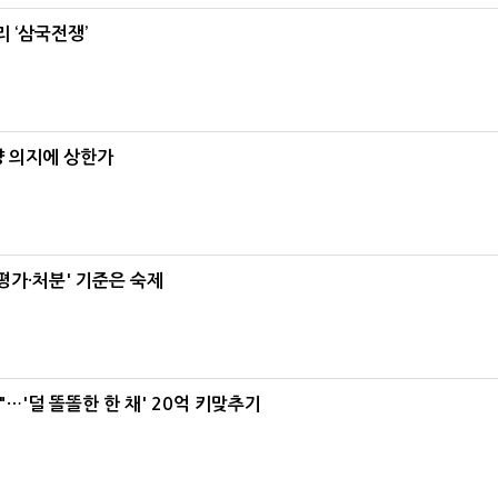
 ‘삼국전쟁’
양 의지에 상한가
가·처분' 기준은 숙제
"…'덜 똘똘한 한 채' 20억 키맞추기