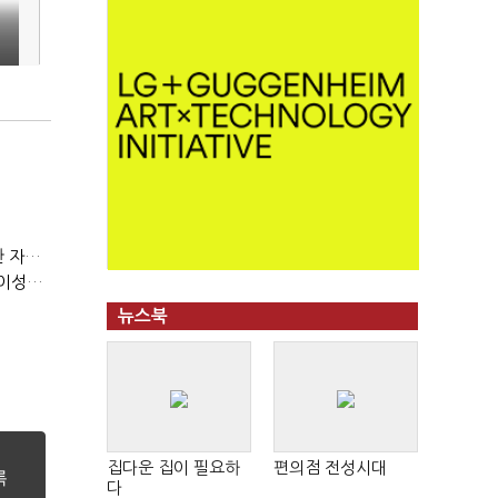
(정기여론조사)③2순위, 10명 중 4명 '송영길'…정청래 '한 자릿수'
(정기여론조사)④최고위원 최민희·박선원 '양강'…서미화·이성윤·임미애 뒤이어
뉴스북
집다운 집이 필요하
편의점 전성시대
다