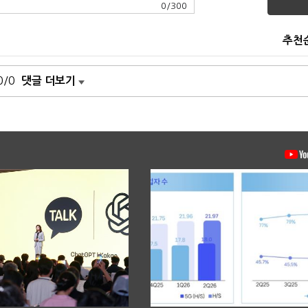
0
/
300
추천
0/0
댓글 더보기