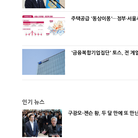
주택공급 '동상이몽'…정부·서울시
'금융복합기업집단' 토스, 전 
인기 뉴스
구광모-젠슨 황, 두 달 만에 또 만