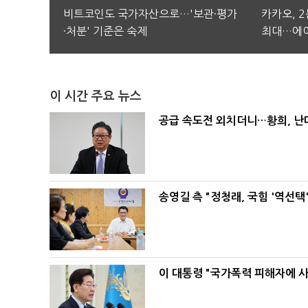
비트코인도 국가자산으로…'보관·평가
카카오, 
·처분' 기준은 숙제
최대…에이
이 시간 주요 뉴스
공급 속도전 외치더니…황희, 난
송영길 측 "정청래, 국힘 '역선
이 대통령 "국가폭력 피해자에 