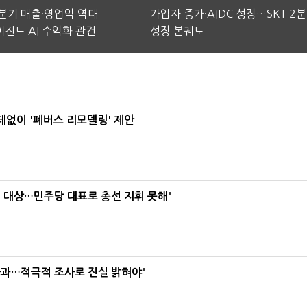
2분기 매출·영업익 역대
가입자 증가·AIDC 성장…SKT 2
전트 AI 수익화 관건
성장 본궤도
데없이 '폐버스 리모델링' 제안
택' 대상…민주당 대표로 총선 지휘 못해"
사과…적극적 조사로 진실 밝혀야"