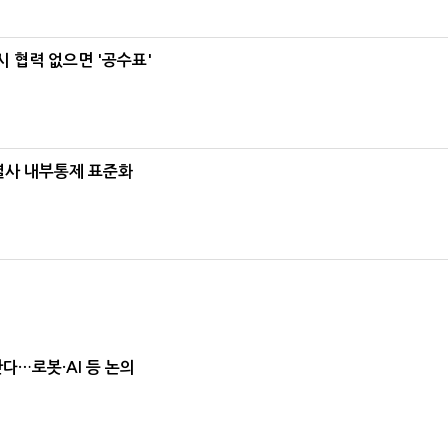
 협력 없으면 '공수표'
계열사 내부통제 표준화
난다…로봇·AI 등 논의