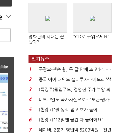
순
영화관의 시대는 끝
"CD로 구워오세요"
났다?
인기뉴스
1
구광모-젠슨 황, 두 달 만에 또 만난다…
로봇·AI 등 논...
2
중국 이어 대만도 설비투자…메모리 ‘삼
국전쟁’
3
(특징주)윙입푸드, 경영진 주가 부양 의
지에 상한가...
4
비트코인도 국가자산으로…'보관·평가·
처분' 기준은 ...
5
(현장+)"팔 생각 접고 호가 높여
요"…'덜 똘똘한 한 채' 20...
6
(현장+)"12일엔 물건 다 들어와요"…
빈 매대 채우며 문 연 ...
7
네이버, 2분기 영업익 5203억원…전년