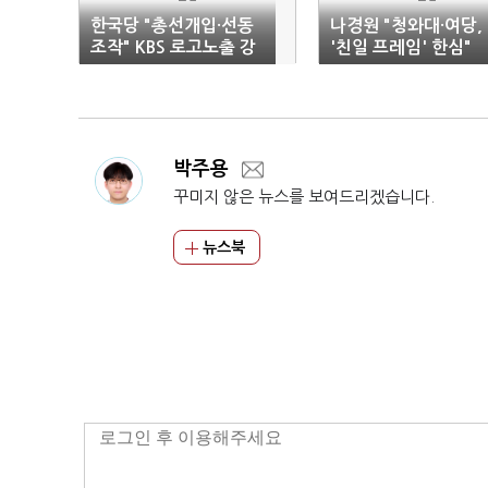
한국당 "총선개입·선동
나경원 "청와대·여당,
조작" KBS 로고노출 강
'친일 프레임' 한심"
력 비판
박주용
꾸미지 않은 뉴스를 보여드리겠습니다.
뉴스북