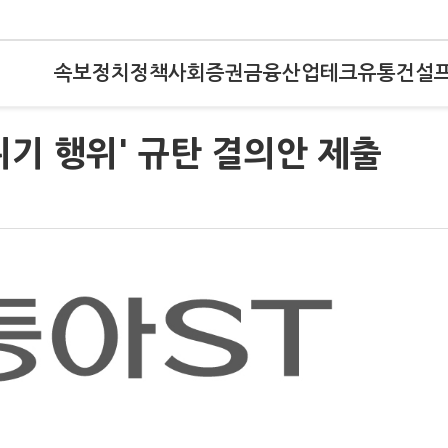
속보
정치
정책
사회
증권
금융
산업
테크
유통
건설
 위기 행위' 규탄 결의안 제출