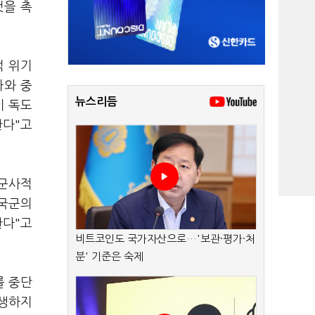
것을 촉
적 위기
아와 중
뉴스리듬
이 독도
한다"고
 군사적
 국군의
한다"고
비트코인도 국가자산으로…'보관·평가·처
분' 기준은 숙제
를 중단
발생하지