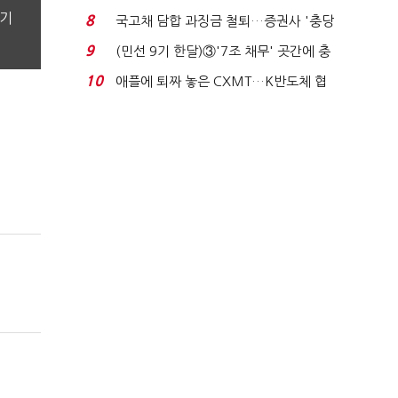
비 0.2% 감소...
분기
8
국고채 담합 과징금 철퇴…증권사 '충당
금 폭탄' 우려...
9
(민선 9기 한달)③'7조 채무' 곳간에 충
격…추미애, 20년...
10
애플에 퇴짜 놓은 CXMT…K반도체 협
상력 ‘호재’...