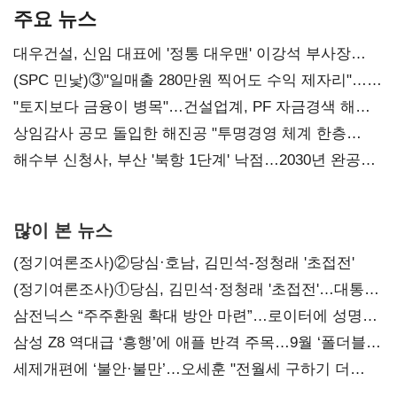
주요 뉴스
대우건설, 신임 대표에 '정통 대우맨' 이강석 부사장
내정
(SPC 민낯)③"일매출 280만원 찍어도 수익 제자리"…
점주 울리는 '상시 할인'
"토지보다 금융이 병목"…건설업계, PF 자금경색 해소
목소리
상임감사 공모 돌입한 해진공 "투명경영 체계 한층
강화"
해수부 신청사, 부산 '북항 1단계' 낙점…2030년 완공
목표
많이 본 뉴스
(정기여론조사)②당심·호남, 김민석-정청래 '초접전'
(정기여론조사)①당심, 김민석·정청래 '초접전'…대통령
지지도 '50% 아래로'(종합)
삼전닉스 “주주환원 확대 방안 마련”…로이터에 성명
보내
삼성 Z8 역대급 ‘흥행’에 애플 반격 주목…9월 ‘폴더블
대전’
세제개편에 ‘불안·불만’…오세훈 "전월세 구하기 더
힘들어질 것"