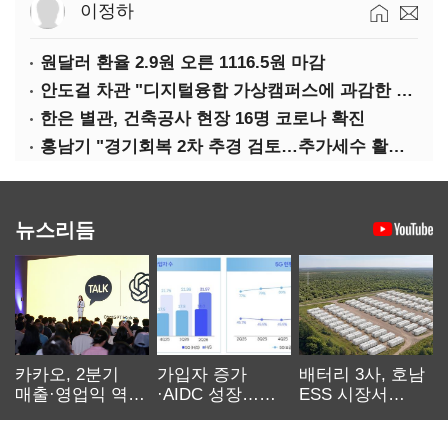
이정하
원달러 환율 2.9원 오른 1116.5원 마감
안도걸 차관 "디지털융합 가상캠퍼스에 과감한 인센티브 부여"
한은 별관, 건축공사 현장 16명 코로나 확진
홍남기 "경기회복 2차 추경 검토…추가세수 활용할 것"(종합)
뉴스리듬
카카오, 2분기
가입자 증가
배터리 3사, 호남
매출·영업익 역대
·AIDC 성장…
ESS 시장서
최대…에이전트
SKT 2분기 성장
‘격돌’
AI 수익화 관건
본궤도