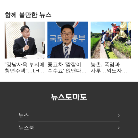
함께 볼만한 뉴스
"강남사옥 부지에
중고차 '깜깜이
농촌, 폭염과
청년주택"…LH도
수수료' 없앤다…
사투…외노자
'공급 속도전'
7일 내 중대하자
사각지대도
생기면 환불
없앤다
뉴스
뉴스북