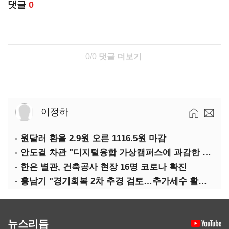
댓글
0
0/0
댓글 더보기
이정하
원달러 환율 2.9원 오른 1116.5원 마감
안도걸 차관 "디지털융합 가상캠퍼스에 과감한 인센티브 부여"
한은 별관, 건축공사 현장 16명 코로나 확진
홍남기 "경기회복 2차 추경 검토…추가세수 활용할 것"(종합)
뉴스리듬