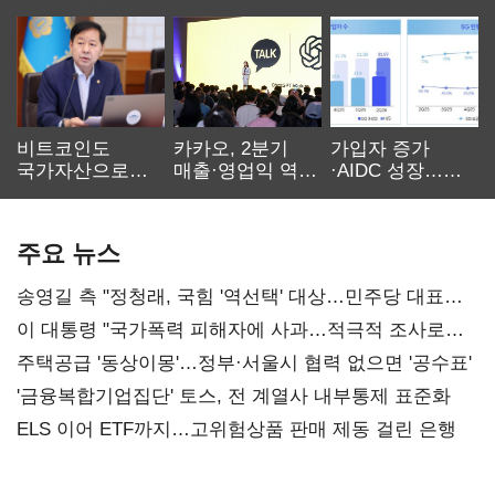
비트코인도
카카오, 2분기
가입자 증가
국가자산으로…'
매출·영업익 역대
·AIDC 성장…
보관·평가·처분'
최대…에이전트
SKT 2분기 성장
기준은 숙제
AI 수익화 관건
본궤도
주요 뉴스
송영길 측 "정청래, 국힘 '역선택' 대상…민주당 대표로
총선 지휘 못해"
이 대통령 "국가폭력 피해자에 사과…적극적 조사로
진실 밝혀야"
주택공급 '동상이몽'…정부·서울시 협력 없으면 '공수표'
'금융복합기업집단' 토스, 전 계열사 내부통제 표준화
ELS 이어 ETF까지…고위험상품 판매 제동 걸린 은행