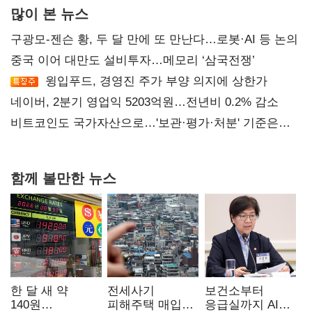
많이 본 뉴스
구광모-젠슨 황, 두 달 만에 또 만난다…로봇·AI 등 논의
중국 이어 대만도 설비투자…메모리 ‘삼국전쟁’
윙입푸드, 경영진 주가 부양 의지에 상한가
네이버, 2분기 영업익 5203억원…전년비 0.2% 감소
비트코인도 국가자산으로…'보관·평가·처분' 기준은
숙제
함께 볼만한 뉴스
한 달 새 약
전세사기
보건소부터
140원
피해주택 매입
응급실까지 AI