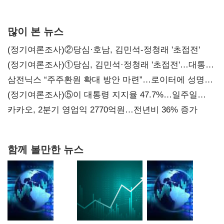
서미화·이성윤·임미애 뒤이어
많이 본 뉴스
(정기여론조사)②당심·호남, 김민석-정청래 '초접전'
(정기여론조사)①당심, 김민석·정청래 '초접전'…대통령
지지도 '50% 아래로'(종합)
삼전닉스 “주주환원 확대 방안 마련”…로이터에 성명
보내
(정기여론조사)⑤이 대통령 지지율 47.7%…일주일
만에 다시 40%대
카카오, 2분기 영업익 2770억원…전년비 36% 증가
함께 볼만한 뉴스