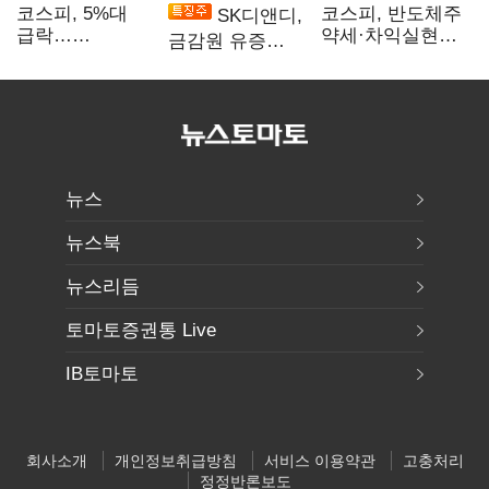
코스피, 5%대
코스피, 반도체주
SK디앤디,
급락…
약세·차익실현에
금감원 유증
매도사이드카
2%대 하락
제동에 장 초반
발동
상한가
뉴스
뉴스북
뉴스리듬
토마토증권통 Live
IB토마토
회사소개
개인정보취급방침
서비스 이용약관
고충처리
정정반론보도