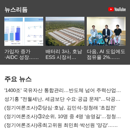
뉴스리듬
가입자 증가
배터리 3사, 호남
다음, AI 도입에도
·AIDC 성장…
ESS 시장서
점유율 2%…
SKT 2분기 성장
‘격돌’
에이전트
본궤도
차별화가 관건
주요 뉴스
'1400조' 국유자산 통합관리…반도체 넘어 주력산업
구조혁신
성기홍 "전월세난, 세금보단 수요·공급 문제"…닥공
시사
(정기여론조사)②당심·호남, 김민석-정청래 '초접전'
(정기여론조사)③2순위, 10명 중 4명 '송영길'…정청래
'한 자릿수'
(정기여론조사)④최고위원 최민희·박선원 '양강'…