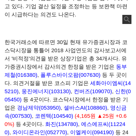
고 있다. 기업 결산 일정을 조정하는 등 보완책 마련
이 시급하다는 의견도 나온다.
한국거래소에 따르면 30일 현재 유가증권시장과 코
스닥시장을 통틀어 2018 사업연도의 감사보고서에
서 '비적정'의견을 받은 상장기업은 총 34개사다. 유
가증권시장에서 감사의견 한정을 받은 기업은
동부
제철(016380)
,
폴루스바이오팜(007630)
등 두 곳이
다. 의견거절을 받은 코스피 기업은
세화아이엠씨(14
5210)
,
웅진에너지(103130)
,
컨버즈(109070)
,
신한(0
05450)
등 4곳이다. 코스닥시장에서 한정을 받은 기
업은
경남제약(053950)
,
셀바스AI(108860)
,
영신금
속(007530)
,
코렌텍(104540)
(4,165원 ▲25원 +0.6
0%)
등 4곳이다.
화진(134780)
,
에스에프씨(11224
0)
,
와이디온라인(052770)
,
이엘케이(094190)
등 24