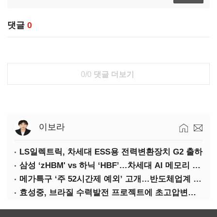
댓글
0
0/0
댓글 더보기
이보라
LS일렉트릭, 차세대 ESS용 전력변환장치 G2 출하
삼성 ‘zHBM' vs 하닉 ‘HBF’…차세대 AI 메모리 경쟁 본격화
메가특구 ‘주 52시간제 예외’ 고개…반도체업계 촉각
효성중, 브라질 수력발전 프로젝트에 초고압변압기 공급