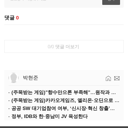
댓글
0
0/0
댓글 더보기
박현준
(주목받는 게임)"향수만으론 부족해"…원작과 차별화 성공한 '리니지M'
(주목받는 게임)카카오게임즈, 엘리온·오딘으로 MMORPG 투트랙 공세
공공 SW 대기업참여 여부, ‘신시장·혁신 창출’도 평가한다
정부, IDB와 한·중남미 JV 육성한다