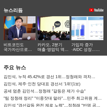
뉴스리듬
비트코인도
카카오, 2분기
가입자 증가
국가자산으로…'
매출·영업익 역대
·AIDC 성장…
보관·평가·처분'
최대…에이전트
SKT 2분기 성장
기준은 숙제
AI 수익화 관건
본궤도
주요 뉴스
김민석, 누적 45.42%로 경선 1위…정청래와 격차
0.86%p(2보)
김민석, 제주·인천 당대표 경선서 '1위'(1보)
공세 멈춘 김민석…정청래 "갈등은 제가 수습"
"팀 정청래 정리" "이중잣대 말라"…민주 최고위원 계파
다툼 격화
김민석 "경선갈등 완전 제로 노력"…정청래 "반명 공세