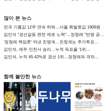
사과부터"
많이 본 뉴스
전국 기름값 12주 연속 하락…서울 휘발윳값 1909원
김민석 "경선갈등 완전 제로 노력"…정청래 "반명 공세
사과부터"
'정청래 책임론' 꺼낸 친명계…친청계는 추가투표
때리기
김민석, 제주·인천서 승리…누적 득표율 '1위
탈환'(종합)
김민석, 누적 45.42%로 경선 1위…정청래와 격차
0.86%p(2보)
함께 볼만한 뉴스