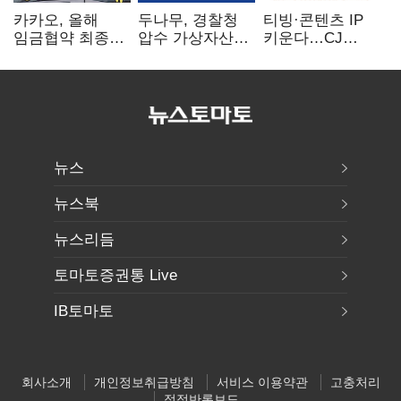
카카오, 올해
두나무, 경찰청
티빙·콘텐츠 IP
임금협약 최종
압수 가상자산
키운다…CJ
타결…연봉 6.3%
보관 맡는다…
ENM, 하반기
인상·격려금
커스터디 사업
글로벌 확장 가속
300만원
최종 낙찰
뉴스
뉴스북
뉴스리듬
토마토증권통 Live
IB토마토
회사소개
개인정보취급방침
서비스 이용약관
고충처리
정정반론보도