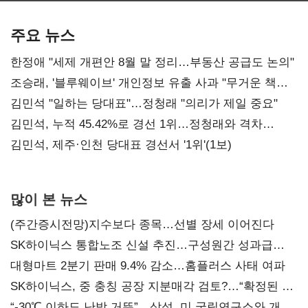
기준은 숙제
AI 수익화 관건
본궤도
주요 뉴스
한정애 "세제 개편안 8월 말 정리…부동산 공급도 논의"
조승래, '블루웨이브' 개인정보 유출 사과 "무거운 책임
통감"
김민석 "일하는 당대표"…정청래 "의리가 제일 중요"
김민석, 누적 45.42%로 경선 1위…정청래와 격차
0.86%p(2보)
김민석, 제주·인천 당대표 경선서 '1위'(1보)
많이 본 뉴스
(주간증시전망)지수보다 종목…선별 장세 이어진다
SK하이닉스 통합노조 신설 추진…구성원간 성과급
불만 확산
대형마트 2분기 판매 9.4% 감소…홈플러스 사태 여파
SK하이닉스, 중 충칭 공장 지분매각 검토?…“확정된 바
없어”
“-30℃ 이하도 난방 거뜬”…삼성, 미 국립연구소와 개발