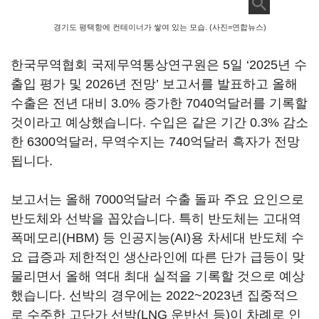
경기도 평택항에 컨테이너가 쌓여 있는 모습. (사진=연합뉴스)
한국무역협회 국제무역통상연구원은
5
일
‘2025
년 수
출입 평가 및
2026
년 전망
’
보고서를 발표하고 올해
수출은 전년 대비
3.0%
증가한
7040
억달러를 기록할
것이라고 예상했습니다
.
수입은 같은 기간
0.3%
감소
한
6300
억달러
,
무역수지는
740
억달러 흑자가 전망
됩니다
.
보고서는 올해
7000
억달러 수출 돌파 주요 요인으로
반도체와 선박을 꼽았습니다
.
특히 반도체는 고대역
폭메모리
(HBM)
등 인공지능
(AI)
용 차세대 반도체 수
요 급증과 제한적인 생산라인에 따른 단가 급등이 맞
물리면서 올해 역대 최대 실적을 기록할 것으로 예상
했습니다
.
선박의 경우에는
2022~2023
년 집중적으
로 수주한 고단가 선박
(LNG
운반선 등
)
이 차례로 인