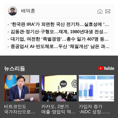
배덕훈
‘한국판 IRA’가 외면한 국산 전기차…실효성에 ‘의문’
김동관·정기선·구형모…재계, 1980년대생 전성시대
대기업, 여전한 ‘족벌경영’…총수 일가 407명 등기임원
중공업서 AI·반도체로…두산 ‘체질개선’ 남은 과제는
뉴스리듬
비트코인도
카카오, 2분기
가입자 증가
국가자산으로…'
매출·영업익 역대
·AIDC 성장…
보관·평가·처분'
최대…에이전트
SKT 2분기 성장