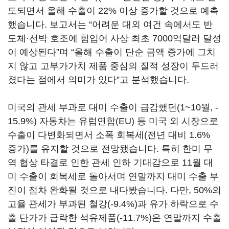
도되면서 올해 수출이
22%
이상 증가할 것으로 예측
했습니다
.
보고서는
“
어려운 대외 여건 속에서도 반
도체·선박 호조에 힘입어 사상 최초
7000
억달러 달성
이 예상된다
”
며
“
올해 수출이 단순 금액 증가에 그치
지 않고 고부가가치 제품 중심의 질적 성장이 두드러
졌다는 점에서 의미가 있다
”
고 분석했습니다
.
미국의 관세 부과로 대미 수출이 급감했던
(1~10
월
, -
15.9%)
자동차는 유럽연합
(EU)
등 미국 외 시장으로
수출이 다변화되면서 소폭 회복세
(
전년 대비
1.6%
증가
)
를 유지할 것으로 전망됐습니다
.
특히 한미 무
역 협상 타결로 인한 관세 인하 기대감으로
11
월 대
미 수출이 회복세로 돌아서며 연말까지 대미 수출 부
진이 점차 완화될 것으로 내다봤습니다
.
다만
, 50%
의
고율 관세가 부과된 철강
(-9.4%)
과 유가 하락으로 수
출 단가가 급락한 석유제품
(-11.7%)
은 연말까지 수출