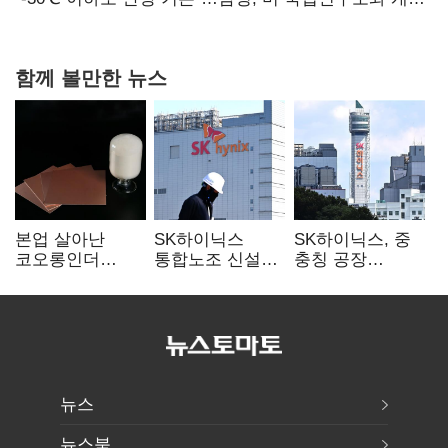
협력
함께 볼만한 뉴스
본업 살아난
SK하이닉스
SK하이닉스, 중
코오롱인더
통합노조 신설
충칭 공장
·HS효성…AI·
추진…구성원간
지분매각
배터리 소재로
성과급 불만 확산
검토?…“확정된
보폭 확대
바 없어”
뉴스
뉴스북