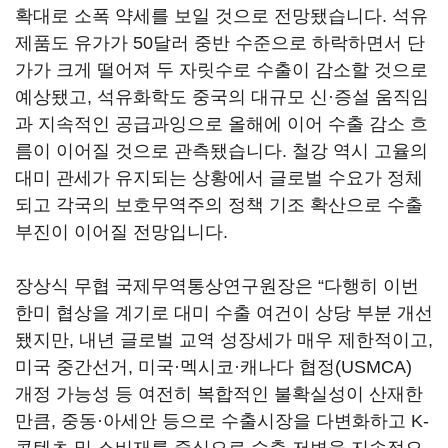
확대로 소폭 약세를 보일 것으로 전망됐습니다
.
석유
제품도 유가가
50
달러 중반 수준으로 하락하면서 단
가가 크게 떨어져 두 자릿수로 수출이 감소할 것으로
예상됐고
,
석유화학도 중국의 대규모 신·증설 움직임
과 지속적인 공급과잉으로 올해에 이어 수출 감소 흐
름이 이어질 것으로 관측됐습니다
.
철강 역시 고율의
대미 관세가 유지되는 상황에서 글로벌 수요가 정체
되고 각국의 보호무역주의 정책 기조 확산으로 수출
부진이 이어질 전망입니다
.
장상식 무협 국제무역통상연구원장은
“
다행히 이번
한미 협상을 계기로 대미 수출 여건이 상당 부분 개선
됐지만
,
내년 글로벌 교역 성장세가 매우 제한적이고
,
미국 중간선거
,
미국·멕시코·캐나다 협정
(USMCA)
개정 가능성 등 여전히 복합적인 불확실성이 산재한
만큼
,
중동·아세안 등으로 수출시장을 다변화하고
K-