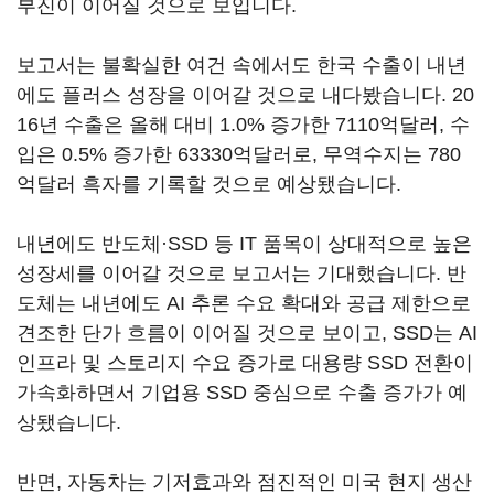
부진이 이어질 것으로 보입니다
.
보고서는 불확실한 여건 속에서도 한국 수출이 내년
에도 플러스 성장을 이어갈 것으로 내다봤습니다
. 20
16
년 수출은 올해 대비
1.0%
증가한
7110
억달러
,
수
입은
0.5%
증가한
63330
억달러로
,
무역수지는
780
억달러 흑자를 기록할 것으로 예상됐습니다
.
내년에도 반도체·
SSD
등
IT
품목이 상대적으로 높은
성장세를 이어갈 것으로 보고서는 기대했습니다
.
반
도체는 내년에도
AI
추론 수요 확대와 공급 제한으로
견조한 단가 흐름이 이어질 것으로 보이고
, SSD
는
AI
인프라 및 스토리지 수요 증가로 대용량
SSD
전환이
가속화하면서 기업용
SSD
중심으로 수출 증가가 예
상됐습니다
.
반면
,
자동차는 기저효과와 점진적인 미국 현지 생산