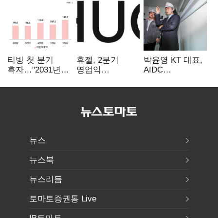
티빙 첫 분기
휴젤, 2분기
박윤영 KT 대표,
흑자…"2031년까
영업익
AIDC
지 KBO 독점,
560억원…전년비
현장경영…"AX
웨이브 합병도
1% 하락
플랫폼 핵심
속도"
인프라로
키운다"
뉴스
뉴스북
뉴스리듬
토마토증권통 Live