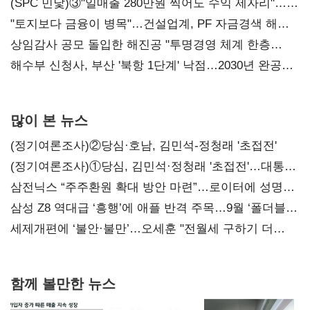
내정
(SPC 민낯)③"일매출 280만원 찍어도 수익 제자리"…
점주 울리는 '상시 할인'
"토지보다 금융이 병목"…건설업계, PF 자금경색 해소
목소리
상임감사 공모 돌입한 해진공 "투명경영 체계 한층
강화"
해수부 신청사, 부산 '북항 1단계' 낙점…2030년 완공
목표
많이 본 뉴스
(정기여론조사)②당심·호남, 김민석-정청래 '초접전'
(정기여론조사)①당심, 김민석·정청래 '초접전'…대통령
지지도 '50% 아래로'(종합)
삼전닉스 “주주환원 확대 방안 마련”…로이터에 성명
보내
삼성 Z8 역대급 ‘흥행’에 애플 반격 주목…9월 ‘폴더블
대전’
세제개편에 ‘불안·불만’…오세훈 "전월세 구하기 더
힘들어질 것"
함께 볼만한 뉴스