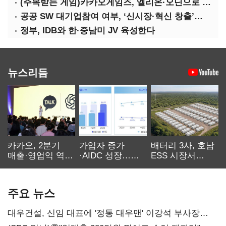
(주목받는 게임)카카오게임즈, 엘리온·오딘으로 MMORPG 투트랙 공세
공공 SW 대기업참여 여부, ‘신시장·혁신 창출’도 평가한다
정부, IDB와 한·중남미 JV 육성한다
뉴스리듬
카카오, 2분기
가입자 증가
배터리 3사, 호남
매출·영업익 역대
·AIDC 성장…
ESS 시장서
최대…에이전트
SKT 2분기 성장
‘격돌’
AI 수익화 관건
본궤도
주요 뉴스
대우건설, 신임 대표에 '정통 대우맨' 이강석 부사장