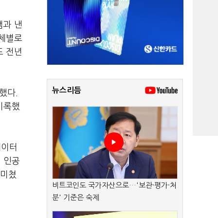
램과 낸
업체별로
도 전년
뉴스리듬
했다.
 기록했
데이터
 인공
 미쳤
비트코인도 국가자산으로…'보관·평가·처
분' 기준은 숙제