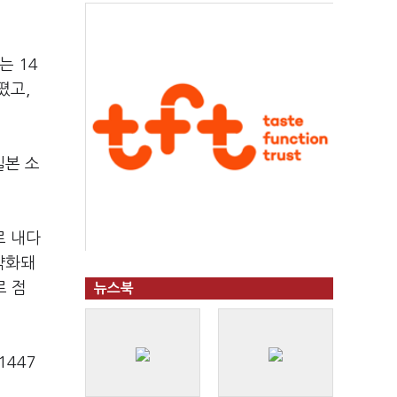
는 14
뗬고,
일본 소
로 내다
 약화돼
로 점
뉴스북
1447