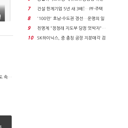
적발…공정위, 과...
7
건설 한계기업 5년 새 3배↑…PF·주택
침체에 재무 ...
진
8
'100만' 호남·수도권 경선…운명의 일
주일
9
친명계 "정청래 지도부 당정 엇박자"…
친청계 "신천지 오...
10
SK하이닉스, 중 충칭 공장 지분매각 검
토?…“확정된 바...
티빙 첫 분기 흑자…"2031년까지 KBO 독점, 웨이브 합병도 속도"