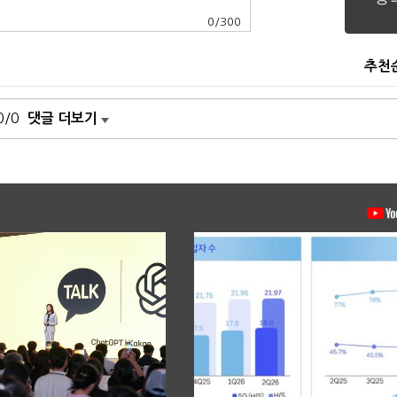
0
/
300
추천
0/0
댓글 더보기