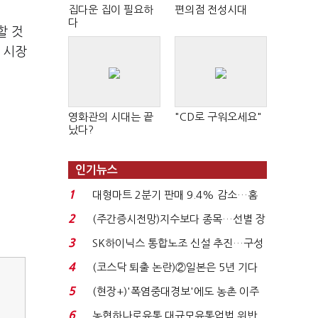
집다운 집이 필요하
편의점 전성시대
다
할 것
 시장
영화관의 시대는 끝
"CD로 구워오세요"
났다?
인기뉴스
1
대형마트 2분기 판매 9.4% 감소…홈
플러스 사태 여파...
2
(주간증시전망)지수보다 종목…선별 장
세 이어진다...
3
SK하이닉스 통합노조 신설 추진…구성
원 간 성과급 불...
4
(코스닥 퇴출 논란)②일본은 5년 기다
려주는데 우리는 ...
5
(현장+)'폭염중대경보'에도 농촌 이주
노동자는 강행군…'야...
6
농협하나로유통 대규모유통업법 위반