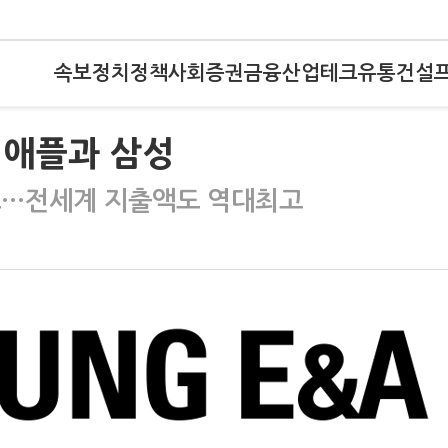
속보
정치
정책
사회
증권
금융
산업
테크
유통
건설
 애플과 삼성
최고…전세계 지출액도 역대최고