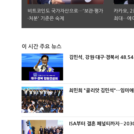
비트코인도 국가자산으로…'보관·평가
카카오, 
·처분' 기준은 숙제
최대…에이
이 시간 주요 뉴스
김민석, 강원·대구·경북서 48.5
최민희 "골리앗 김민석"…임미애
ISA부터 결혼 페널티까지…203