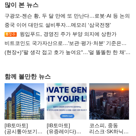
많이 본 뉴스
구광모-젠슨 황, 두 달 만에 또 만난다…로봇·AI 등 논의
중국 이어 대만도 설비투자…메모리 ‘삼국전쟁’
윙입푸드, 경영진 주가 부양 의지에 상한가
비트코인도 국가자산으로…'보관·평가·처분' 기준은
숙제
(현장+)"팔 생각 접고 호가 높여요"…'덜 똘똘한 한 채'
20억 키맞추기
함께 볼만한 뉴스
[IB토마토]
[IB토마토]
코스피, 중동
(공시톺아보기)
(유증레이다)
리스크·SK하닉