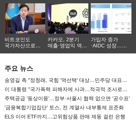
비트코인도
카카오, 2분기
가입자 증가
국가자산으로…'
매출·영업익 역대
·AIDC 성장…
보관·평가·처분'
최대…에이전트
SKT 2분기 성장
기준은 숙제
AI 수익화 관건
본궤도
주요 뉴스
송영길 측 "정청래, 국힘 '역선택' 대상…민주당 대표로
총선 지휘 못해"
이 대통령 "국가폭력 피해자에 사과…적극적 조사로
진실 밝혀야"
주택공급 '동상이몽'…정부·서울시 협력 없으면 '공수표'
'금융복합기업집단' 토스, 전 계열사 내부통제 표준화
ELS 이어 ETF까지…고위험상품 판매 제동 걸린 은행